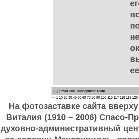
е
в
п
не
о
в
ее
(C) Envolution Development Team.
<<
1
10
20
30
40
50
60
70
80
90
100
110
117
118
119
120
На фотозаставке сайта вверх
Виталия (1910 – 2006) Спасо-П
духовно-административный цен