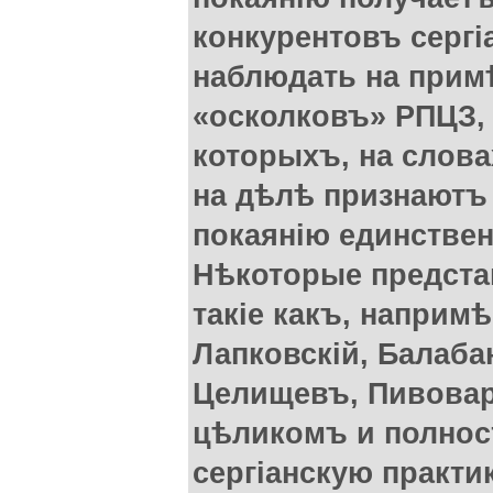
конкурентовъ сергі
наблюдать на прим
«осколковъ» РПЦЗ,
которыхъ, на слова
на дѣлѣ признаютъ 
покаянію единстве
Нѣкоторые предста
такіе какъ, наприм
Лапковскiй, Балаб
Целищевъ, Пивовар
цѣликомъ и полнос
сергіанскую практик