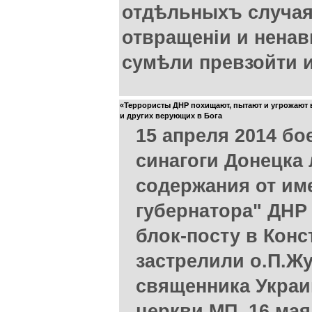
отдѣльныхъ случа
отвращеніи и ненав
сумѣли превзойти и
«Террористы ДНР похищают, пытают и угрожают 
и других верующих в Бога
15 апреля 2014 бо
синагоги Донецка
содержания от им
губернатора" ДНР 
блок-посту в Кон
застрелили о.П.Ж
священника Украи
церкви МП. 16 ма