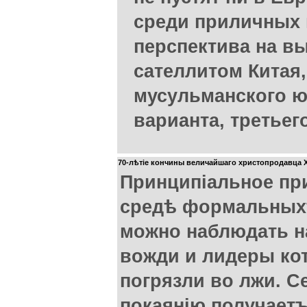
среди приличных 
перспектива на вы
сателлитом Китая
мусульманского юг
варианта, третьего
70-лѣтiе кончины величайшаго христопродавца Х
Принципіальное пр
средѣ формальныхъ
можно наблюдать н
вожди и лидеры ко
погрязли во лжи. С
покаянію получает