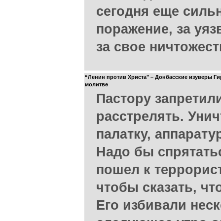
сегодня еще сильн
поражение, за уяз
за свое ничтожест
“Ленин против Христа" – Донбасские изуверы Ги
молитве
Пастору запретил
расстрелять. Уни
палатку, аппарату
Надо бы спрятатьс
пошел к террорис
чтобы сказать, чт
Его избивали неск