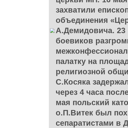
захватили еписко
объединения «Це
А.Демидовича. 23 
боевиков разгром
межконфессионал
палатку на площа
религиозной общ
С.Косяка задержал
через 4 часа посл
мая польский кат
о.П.Витек был по
сепаратистами в 