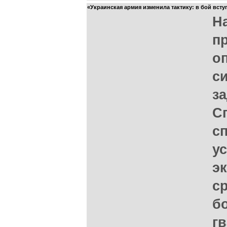
«Украинская армия изменила тактику: в бой всту
Н
п
о
с
з
С
с
у
э
с
б
г