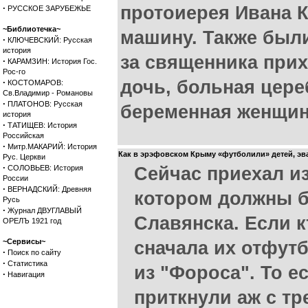
·
протоиерея Ивана К
РУССКОЕ ЗАРУБЕЖЬЕ
~Библиотечка~
машину. Также был
·
КЛЮЧЕВСКИЙ: Русская
история
за священника прих
·
КАРАМЗИН: История Гос.
Рос-го
·
дочь, больная цер
КОСТОМАРОВ:
Св.Владимир - Романовы
·
ПЛАТОНОВ: Русская
беременная женщин
история
·
ТАТИЩЕВ: История
Российская
·
Митр.МАКАРИЙ: История
Как в эрэфовском Крыму «футболили» детей, эв
Рус. Церкви
·
СОЛОВЬЕВ: История
Сейчас приехал из
России
·
ВЕРНАДСКИЙ: Древняя
котором должны 
Русь
·
Журнал ДВУГЛАВЫЙ
Славянска. Если к
ОРЕЛЪ 1921 год
~Сервисы~
сначала их отфутб
·
Поиск по сайту
·
Статистика
из "Фороса". То е
·
Навигация
приткнули аж с тр