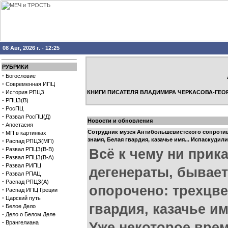
08 Авг, 2026 г. - 12:25
РУБРИКИ
·
Богословие
·
Современная ИПЦ
·
История РПЦЗ
КНИГИ ПИСАТЕЛЯ ВЛАДИМИРА ЧЕРКАСОВА-ГЕО
·
РПЦЗ(В)
·
РосПЦ
·
Развал РосПЦ(Д)
Новости и обновления
·
Апостасия
·
Сотрудник музея Антибольшевистского сопроти
МП в картинках
знамя, Белая гвардия, казачье имя... Испаскудили
·
Распад РПЦЗ(МП)
·
Развал РПЦЗ(В-В)
Всё к чему ни прик
·
Развал РПЦЗ(В-А)
·
Развал РИПЦ
дегенераты, бывает
·
Развал РПАЦ
·
Распад РПЦЗ(А)
опорочено: трехцве
·
Распад ИПЦ Греции
·
Царский путь
гвардия, казачье им
·
Белое Дело
·
Дело о Белом Деле
·
Врангелиана
Уже некоторое врем