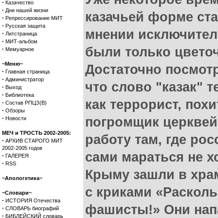
·
Казачество
·
Дни нашей жизни
казачьей форме ст
·
Репрессирование МИТ
·
Русская защита
мнении исключител
·
Литстраница
·
МИТ-альбом
были только цветочк
·
Мемуарное
~Меню~
Достаточно посмотр
·
Главная страница
·
Администратор
что слово "казак" 
·
Выход
·
Библиотека
как террорист, пох
·
Состав РПЦЗ(В)
·
Обзоры
·
погромщик церквей
Новости
МЕЧ и ТРОСТЬ 2002-2005:
работу там, где ро
·
АРХИВ СТАРОГО МИТ
2002-2005 годов
сами мараться не х
·
ГАЛЕРЕЯ
·
RSS
Крыму зашли в храм
~Апологетика~
с криками «Расколь
~Словари~
·
ИСТОРИЯ Отечества
фашисты!» Они нап
·
СЛОВАРЬ биографий
·
БИБЛЕЙСКИЙ словарь