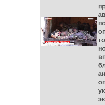
п
а
п
о
т
н
в
б
а
оп
у
э