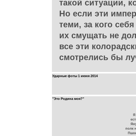
такой ситуации, к
Но если эти импе
теми, за кого себя
их смущать не дол
все эти колорадс
смотрелись бы лу
Ударные фоты 1 июня 2014
"Это Родина моя?"
Я
ест
Ян
полк 
Пшон