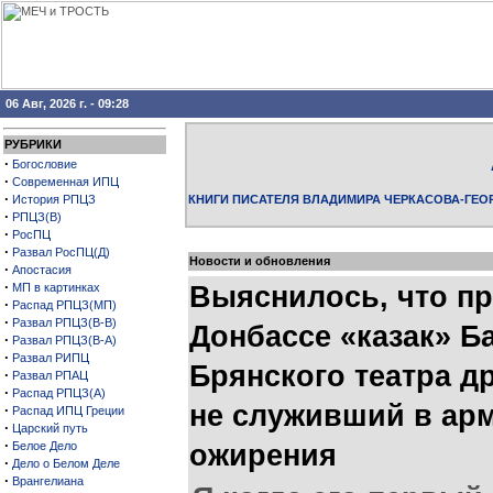
06 Авг, 2026 г. - 09:28
РУБРИКИ
·
Богословие
·
Современная ИПЦ
·
История РПЦЗ
КНИГИ ПИСАТЕЛЯ ВЛАДИМИРА ЧЕРКАСОВА-ГЕО
·
РПЦЗ(В)
·
РосПЦ
·
Развал РосПЦ(Д)
Новости и обновления
·
Апостасия
·
МП в картинках
Выяснилось, что пр
·
Распад РПЦЗ(МП)
·
Развал РПЦЗ(В-В)
Донбассе «казак» Б
·
Развал РПЦЗ(В-А)
·
Развал РИПЦ
Брянского театра 
·
Развал РПАЦ
·
Распад РПЦЗ(А)
не служивший в арм
·
Распад ИПЦ Греции
·
Царский путь
·
Белое Дело
ожирения
·
Дело о Белом Деле
·
Врангелиана