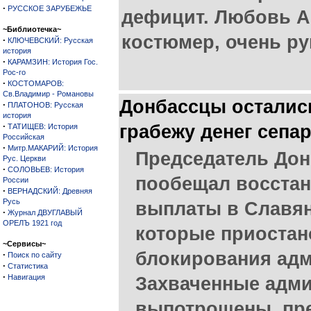
·
РУССКОЕ ЗАРУБЕЖЬЕ
дефицит. Любовь А
~Библиотечка~
костюмер, очень ру
·
КЛЮЧЕВСКИЙ: Русская
история
·
КАРАМЗИН: История Гос.
Рос-го
·
КОСТОМАРОВ:
Св.Владимир - Романовы
Донбассцы остались
·
ПЛАТОНОВ: Русская
история
·
грабежу денег сепа
ТАТИЩЕВ: История
Российская
·
Митр.МАКАРИЙ: История
Председатель Дон
Рус. Церкви
·
СОЛОВЬЕВ: История
пообещал восста
России
·
ВЕРНАДСКИЙ: Древняя
Русь
выплаты в Славян
·
Журнал ДВУГЛАВЫЙ
ОРЕЛЪ 1921 год
которые приостан
~Сервисы~
блокирования адм
·
Поиск по сайту
·
Статистика
·
Навигация
Захваченные адми
выпотрошены, пр