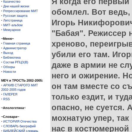
Я когда его первый 
·
Казачество
·
Дни нашей жизни
обомлел. Вот ведь,
·
Репрессирование МИТ
·
Русская защита
·
Игорь Никифорович
Литстраница
·
МИТ-альбом
·
Мемуарное
"Бабая". Режиссер н
~Меню~
хреново, переигрыв
·
Главная страница
·
Администратор
убили его там. Иг
·
Выход
·
Библиотека
·
Состав РПЦЗ(В)
даже в армии не сл
·
Обзоры
·
Новости
него и ожирение. Но
МЕЧ и ТРОСТЬ 2002-2005:
он там вместе со 
·
АРХИВ СТАРОГО МИТ
2002-2005 годов
·
ГАЛЕРЕЯ
только ездит, и туд
·
RSS
опасно, не суется. 
~Апологетика~
мохнатую упер, так 
~Словари~
·
ИСТОРИЯ Отечества
·
СЛОВАРЬ биографий
нас в костюмерной 
·
БИБЛЕЙСКИЙ словарь