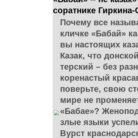
соратнике Гиркина-
Почему все назыв
кличке «Бабай» ка
вы настоящих каз
Казак, что донской
терский – без раз
коренастый краса
поверьте, свою ст
мире не променяе
«Бабае»? Женопод
злые языки успел
Вурст краснодарс