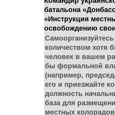
Командир украинск
батальона «Донбас
«Инструкция местн
освобождению свои
Самоорганизуйтесь
количеством хотя б
человек в вашем р
бы формальной вла
(например, председа
его и приезжайте к
должность начальн
база для размещен
местных колорадов