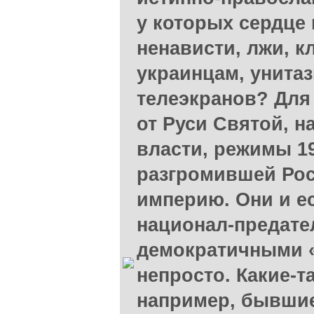
у которых сердце
ненависти, лжи, к
украинцам, унита
телеэкранов? Для 
от Руси Святой, н
власти, режимы 19
разгромившей Ро
империю. Они и е
национал-предател
демократичными 
непросто. Какие-т
например, бывшие