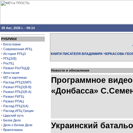
09 Авг, 2026 г. - 09:14
РУБРИКИ
·
Богословие
·
Современная ИПЦ
·
История РПЦЗ
КНИГИ ПИСАТЕЛЯ ВЛАДИМИРА ЧЕРКАСОВА-ГЕО
·
РПЦЗ(В)
·
РосПЦ
·
Развал РосПЦ(Д)
Новости и обновления
·
Апостасия
·
МП в картинках
Программное видео
·
Распад РПЦЗ(МП)
·
Развал РПЦЗ(В-В)
«Донбасса» С.Семен
·
Развал РПЦЗ(В-А)
·
Развал РИПЦ
·
Развал РПАЦ
·
Распад РПЦЗ(А)
·
Распад ИПЦ Греции
·
Царский путь
·
Белое Дело
Украинский батальо
·
Дело о Белом Деле
·
Врангелиана