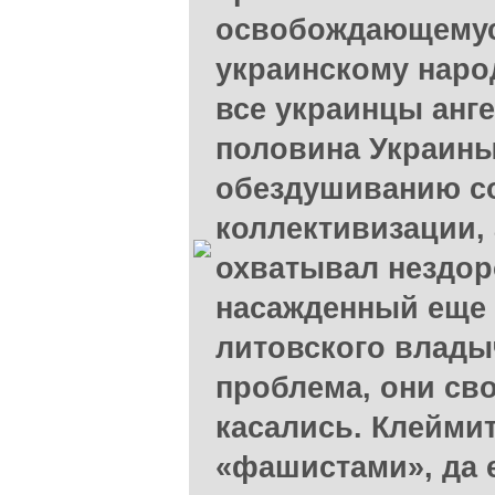
освобождающемус
украинскому народ
все украинцы анг
половина Украины
обездушиванию с
коллективизации, 
охватывал нездор
насажденный еще 
литовского владыч
проблема, они св
касались. Клейми
«фашистами», да 