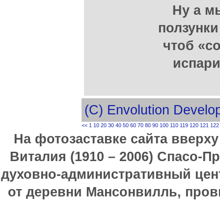
Ну а м
ползунки
чтоб «с
испари
(C) Envolution Devel
<<
1
10
20
30
40
50
60
70
80
90
100
110
119
120
121
122
На фотозаставке сайта вверх
Виталия (1910 – 2006) Спасо-П
духовно-административный цен
от деревни Мансонвилль, прови