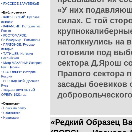
·
РУССКОЕ ЗАРУБЕЖЬЕ
«У них подавляющ
~Библиотечка~
·
КЛЮЧЕВСКИЙ: Русская
силах. С той сто
история
·
КАРАМЗИН: История Гос.
крупнокалиберны
Рос-го
·
КОСТОМАРОВ:
натолкнулись на 
Св.Владимир - Романовы
·
ПЛАТОНОВ: Русская
история
готовили под выб
·
ТАТИЩЕВ: История
Российская
сектора Д.Ярош с
·
Митр.МАКАРИЙ: История
Рус. Церкви
Правого сектора 
·
СОЛОВЬЕВ: История
России
·
ВЕРНАДСКИЙ: Древняя
засады боевиков
Русь
·
Журнал ДВУГЛАВЫЙ
добровольческого
ОРЕЛЪ 1921 год
~Сервисы~
·
Поиск по сайту
·
Статистика
·
Навигация
«Редкий Образец В