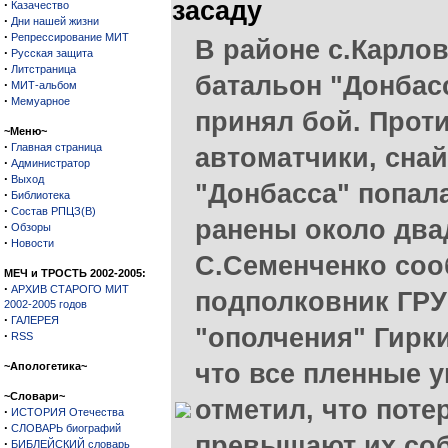
засаду
·
Казачество
·
Дни нашей жизни
·
Репрессирование МИТ
В районе с.Карло
·
Русская защита
·
Литстраница
батальон "Донбасс
·
МИТ-альбом
·
Мемуарное
принял бой. Прот
~Меню~
·
Главная страница
автоматчики, снай
·
Администратор
·
Выход
"Донбасса" попал
·
Библиотека
·
Состав РПЦЗ(В)
ранены около два
·
Обзоры
·
Новости
С.Семенченко соо
МЕЧ и ТРОСТЬ 2002-2005:
·
АРХИВ СТАРОГО МИТ
подполковник ГРУ
2002-2005 годов
·
ГАЛЕРЕЯ
"ополчения" Гирки
·
RSS
что все пленные 
~Апологетика~
~Словари~
отметил, что пот
·
ИСТОРИЯ Отечества
·
СЛОВАРЬ биографий
превышают их соб
·
БИБЛЕЙСКИЙ словарь