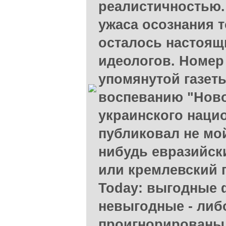
реалистичностью.
ужаса осознания т
осталось настоя
идеологов. Номер 
упомянутой газет
воспеванию "Ново
украинского наци
публиковал не мой
нибудь евразийск
или кремлевский п
Today: выгодные 
невыгодные - либ
проигнорированы.