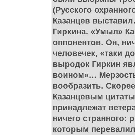
(Русского охранног
Казанцев выставил
Гиркина. «Умыл» Ка
оппонентов. Он, н
человечек, «таки д
выродок Гиркин яв
воином»… Мерзость
вообразить. Скорее
Казанцевым цитаты
принадлежат ветера
ничего странного: р
которым перевалило