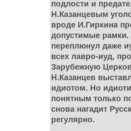
подлости и предате
Н.Казанцевым угол
вроде И.Гиркина п
допустимые рамки. 
переплюнул даже иу
всех лавро-иуд, п
Зарубежную Церков
Н.Казанцев выстав
идиотом. Но идиоти
понятным только по
снова нагадит Русск
регулярно.