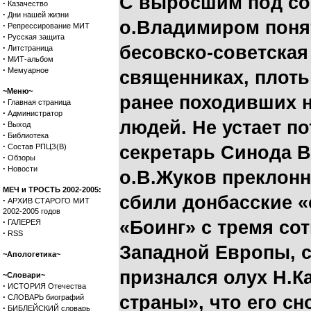
С выросшим под с
·
Казачество
·
Дни нашей жизни
о.Владимиром поня
·
Репрессирование МИТ
·
Русская защита
·
бесовско-советская
Литстраница
·
МИТ-альбом
·
Мемуарное
священниках, плоть
~Меню~
ранее походивших н
·
Главная страница
·
Администратор
людей. Не устает п
·
Выход
·
Библиотека
·
Состав РПЦЗ(В)
секретарь Синода 
·
Обзоры
·
Новости
о.В.Жуков преклонн
МЕЧ и ТРОСТЬ 2002-2005:
сбили донбасские 
·
АРХИВ СТАРОГО МИТ
2002-2005 годов
·
«Боинг» с тремя со
ГАЛЕРЕЯ
·
RSS
Западной Европы, с
~Апологетика~
признался олух Н.К
~Словари~
·
ИСТОРИЯ Отечества
·
страны», что его с
СЛОВАРЬ биографий
·
БИБЛЕЙСКИЙ словарь