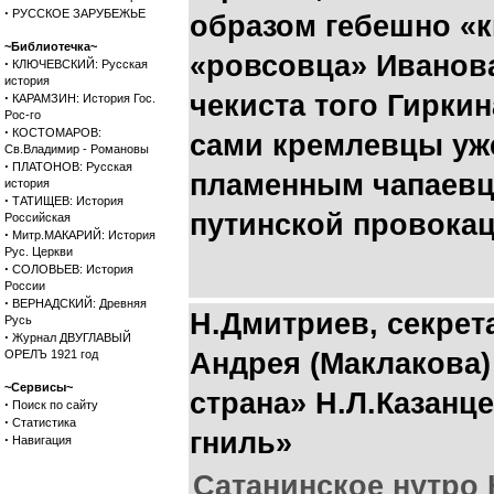
·
РУССКОЕ ЗАРУБЕЖЬЕ
образом гебешно «к
~Библиотечка~
«ровсовца» Иванова
·
КЛЮЧЕВСКИЙ: Русская
история
·
чекиста того Гиркин
КАРАМЗИН: История Гос.
Рос-го
·
КОСТОМАРОВ:
сами кремлевцы уж
Св.Владимир - Романовы
·
ПЛАТОНОВ: Русская
пламенным чапаевц
история
·
ТАТИЩЕВ: История
путинской провокац
Российская
·
Митр.МАКАРИЙ: История
Рус. Церкви
·
СОЛОВЬЕВ: История
России
·
ВЕРНАДСКИЙ: Древняя
Н.Дмитриев, секре
Русь
·
Журнал ДВУГЛАВЫЙ
ОРЕЛЪ 1921 год
Андрея (Маклакова)
~Сервисы~
страна» Н.Л.Казанц
·
Поиск по сайту
·
Статистика
гниль»
·
Навигация
Сатанинское нутро 