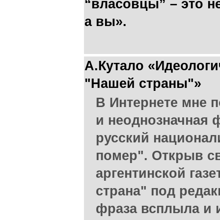
“власовцы” – это н
а вы».
А.Кутало «Идеологи
"Нашей страны"»
В Интернете мне 
и неоднозначная 
русский национали
помер". Открыв с
аргентинской газе
страна" под редак
фраза всплыла и 