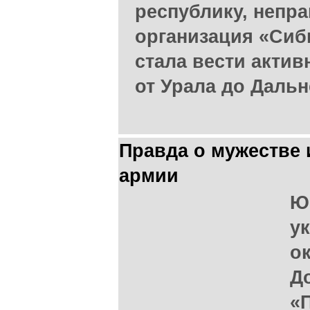
республику, непр
организация «Си
стала вести актив
от Урала до Дальн
Правда о мужестве 
армии
Ю
у
о
Д
«