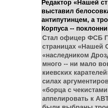
Редактор «Нашей ст
выставил белосовк
антипутинцем, а тр
Корпуса -- поклонн
Стал офицер ФСБ Г
страницах «Нашей 
«наследником Дроз
много -- ни мало в
киевских карателей»
силах аргументиро
«борца с чекистам
аппелировать к АВ
были выбраны трое