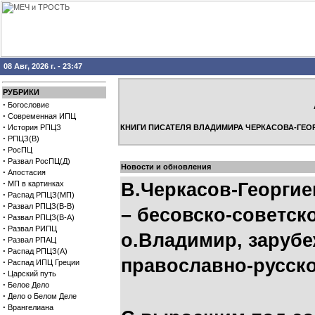
08 Авг, 2026 г. - 23:47
РУБРИКИ
·
Богословие
·
Современная ИПЦ
·
История РПЦЗ
КНИГИ ПИСАТЕЛЯ ВЛАДИМИРА ЧЕРКАСОВА-ГЕО
·
РПЦЗ(В)
·
РосПЦ
·
Развал РосПЦ(Д)
Новости и обновления
·
Апостасия
·
МП в картинках
В.Черкасов-Георгие
·
Распад РПЦЗ(МП)
·
Развал РПЦЗ(В-В)
– бесовско-советск
·
Развал РПЦЗ(В-А)
·
Развал РИПЦ
о.Владимир, зарубеж
·
Развал РПАЦ
·
Распад РПЦЗ(А)
православно-русск
·
Распад ИПЦ Греции
·
Царский путь
·
Белое Дело
·
Дело о Белом Деле
·
Врангелиана