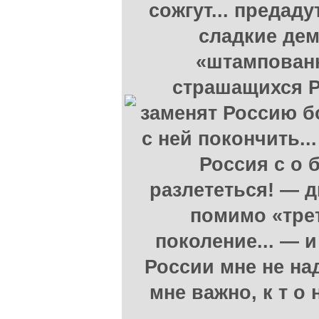
сожгут... предаду
сладкие де
«штампованн
страшащихся Р
заменят Россию б
с ней покончить..
Россия с о б
разлететься! — 
помимо «трет
поколение... — и
России мне не над
мне важно, к т о 