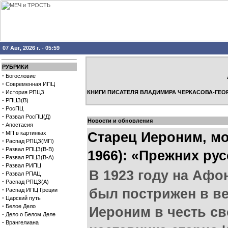
07 Авг, 2026 г. - 05:59
РУБРИКИ
·
Богословие
·
Современная ИПЦ
·
История РПЦЗ
КНИГИ ПИСАТЕЛЯ ВЛАДИМИРА ЧЕРКАСОВА-ГЕО
·
РПЦЗ(В)
·
РосПЦ
·
Развал РосПЦ(Д)
Новости и обновления
·
Апостасия
·
МП в картинках
Старец Иероним, мо
·
Распад РПЦЗ(МП)
·
Развал РПЦЗ(В-В)
1966): «Прежних рус
·
Развал РПЦЗ(В-А)
·
Развал РИПЦ
В 1923 году на Аф
·
Развал РПАЦ
·
Распад РПЦЗ(А)
·
был пострижен в в
Распад ИПЦ Греции
·
Царский путь
·
Белое Дело
Иероним в честь св
·
Дело о Белом Деле
·
Врангелиана