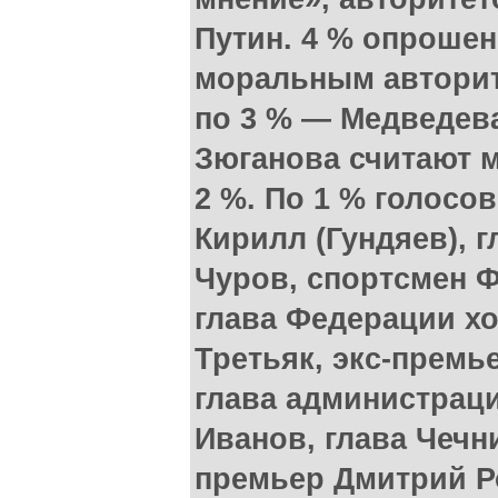
Путин. 4 % опроше
моральным авторит
по 3 % — Медведева
Зюганова считают 
2 %. По 1 % голосо
Кирилл (Гундяев), 
Чуров, спортсмен 
глава Федерации х
Третьяк, экс-премь
глава администрац
Иванов, глава Чечн
премьер Дмитрий Р