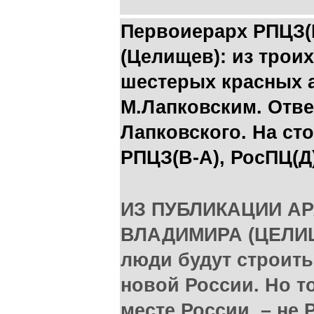
Первоиерарх РПЦЗ(
(Целищев): из троих
шестерых красных а
М.Лапковским. Отве
Лапковского. На ст
РПЦЗ(В-А), РосПЦ(Д
ИЗ ПУБЛИКАЦИИ А
ВЛАДИМИРА (ЦЕЛИЩ
люди будут строить
новой России. Но т
месте России, – не 