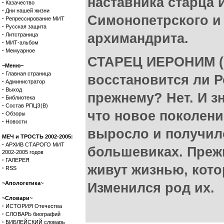
наставника старца
·
Казачество
·
Дни нашей жизни
Симонопетрского и 
·
Репрессирование МИТ
·
Русская защита
·
архимандрита.
Литстраница
·
МИТ-альбом
·
Мемуарное
СТАРЕЦ ИЕРОНИМ (
~Меню~
·
Главная страница
восстановится ли Р
·
Администратор
·
Выход
прежнему? Нет. И з
·
Библиотека
·
Состав РПЦЗ(В)
что новое поколен
·
Обзоры
·
Новости
выросло и получил
МЕЧ и ТРОСТЬ 2002-2005:
·
АРХИВ СТАРОГО МИТ
большевиках. Прежн
2002-2005 годов
·
ГАЛЕРЕЯ
живут жизнью, кото
·
RSS
~Апологетика~
Изменился род их.
~Словари~
·
ИСТОРИЯ Отечества
·
СЛОВАРЬ биографий
·
БИБЛЕЙСКИЙ словарь