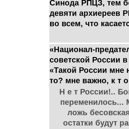
Синода РПЦЗ, тем бо
девяти архиереев 
во всем, что касает
«Национал-предате
советской России в
«Такой России мне н
то? мне важно, к т о
Н е т России!.. Б
переменилось... М
ложь бесовская
остатки будут ра