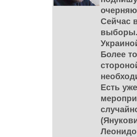
очерняю
Сейчас 
выборы.
Украиной
Более то
стороной
необход
Есть уж
мероприя
случайн
(Янукови
Леонидо