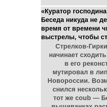
«Куратор господина
Беседа никуда не д
время от времени ч
выстрелы, чтобы с
Стрелков-Гирк
начинает сходить
в его реконс
мутировал в ли
Новороссии. Воз
снился нескольк
тот же coub — Б
вышиванках расп