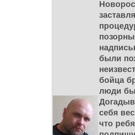
Новорос
заставля
процеду
позорны
надпись
были по
неизвес
бойца б
люди бы
Догадыва
себя вес
что ребя
подпишу