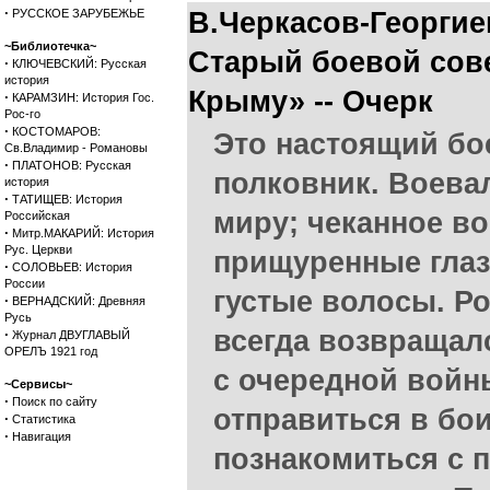
·
РУССКОЕ ЗАРУБЕЖЬЕ
В.Черкасов-Георгие
~Библиотечка~
Старый боевой сов
·
КЛЮЧЕВСКИЙ: Русская
история
Крыму» -- Очерк
·
КАРАМЗИН: История Гос.
Рос-го
·
КОСТОМАРОВ:
Это настоящий бо
Св.Владимир - Романовы
·
ПЛАТОНОВ: Русская
полковник. Воева
история
·
ТАТИЩЕВ: История
миру; чеканное во
Российская
·
Митр.МАКАРИЙ: История
Рус. Церкви
прищуренные глаз
·
СОЛОВЬЕВ: История
России
густые волосы. Р
·
ВЕРНАДСКИЙ: Древняя
Русь
всегда возвращалс
·
Журнал ДВУГЛАВЫЙ
ОРЕЛЪ 1921 год
с очередной войн
~Сервисы~
·
Поиск по сайту
отправиться в бо
·
Статистика
·
Навигация
познакомиться с 