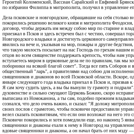
Геронтий Коломенский, Вассиан Сарайский и Евфимий Брянски
по избрании Филиппа в митрополита, получил в управление е
Дела псковские и новгородские, обращавшие на себя столько 
покорились решению великого князя и митрополита Феодосия, 
договор, чтобы держать им между собою мир по старине и вла
приезжал в Псков и здесь встречен был с честию, совершал то
Новгородского владыки и достигнуть церковного самоуправлен
явились на вече и, указывая на мор, пожары и другие бедствия
что такую милость посылает на нас Господь по грехам нашим и
отцов во всем священстве поддержать крепость, чтобы нам упр
вступаетесь миром в церковные дела не по правилам, так мы х
поборники на всякий благой совет". Тогда все пять Соборов и
общественный "ларь", а правителями над собою для исполнения
священников и диаконов во всей Псковской области. Вскоре, о
январе следующего года владыка приехал в Псков и, призвав к 
Я сам хочу судить здесь, а вы бы вынули ту грамоту и подрали"
духовенстве и сильно смущают Церковь Божию, скоро исправить
выписана из Номоканона, а ты сам, подобно прежним владыка
сознался, что дело очень важно, и сказал: "Я доложу митропол
своих послов с грамотою, чтобы псковичи предоставили управл
велел сказать псковитянам, что если они возложат на него это
Псковичи покорились и хотя помедлили еще, но наконец 5 январ
священники и диаконы ехали к нему в Новгород на управление
вдовые священники и диаконы, а он начал брать от них мзду —