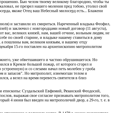
у прошению. Бью челом твоему великому благородию, чтобы ты
жаловал, не презрел нашего моления пред тобою, утолил свой
осерда, якоже Отец ваш Небесный милосерд есть... Блажени
 июля) и заставили их смириться. Нареченный владыка Феофил,
ей) и заключил с новгородцами новый договор (11 августа),
т вас, великих князей, нам, вашей отчине, вольным людям, не
себе по своей старине, и владыке нашему ставиться в дому
ь, а пошлины вам, великим князьям, и вашему отцу
 декабря 15-го поставлен на архиепископию митрополитом
режнего, уже обветшавшего и частию обрушившегося. Но
учился в Кремле большой пожар, от которого сгорел и
 устроенную) и со слезами начал петь молебен у гроба
ром и запасов". Но митрополит, изнемогши телом и
ился, а велел на время перевесть святителя в близ
н и епископы: Суздальский Евфимий, Рязанский Феодосий,
ослов, выражая свое согласие признавать митрополитом того,
рый 4 июня был введен на митрополичий двор, а 29-го, т. е. в