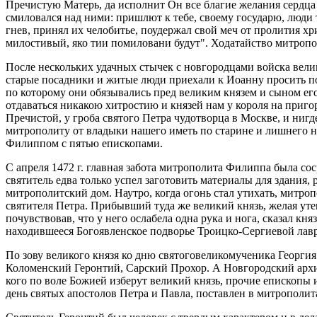
Пречистую Матерь, да исполнит Он все благие желания сердца
смиловался над ними: пришлют к тебе, своему государю, люди 
гнев, принял их челобитье, поудержал свой меч от пролития х
милостивый, яко тии помиловани будут". Ходатайство митропо
После нескольких удачных стычек с новгородцами войска вели
старые посадники и житые люди приехали к Иоанну просить пощ
по которому они обязывались пред великим князем и сыном его
отдаваться никакою хитростию и князей нам у короля на пригор
Пречистой, у гроба святого Петра чудотворца в Москве, и ниг
митрополиту от владыки нашего иметь по старине и лишнего н
Филиппом с пятью епископами.
С апреля 1472 г. главная забота митрополита Филиппа была с
святитель едва только успел заготовить материалы для здания, 
митрополитский дом. Наутро, когда огонь стал утихать, митро
святителя Петра. Прибывший туда же великий князь, желая утеш
почувствовав, что у него ослабела одна рука и нога, сказал кня
находившееся Богоявленское подворье Троицко-Сергиевой лавр
По зову великого князя ко дню святоговеликомученика Георги
Коломенский Геронтий, Сарский Прохор. А Новгородский архи
кого по воле Божией изберут великий князь, прочие епископы и
день святых апостолов Петра и Павла, поставлен в митрополит