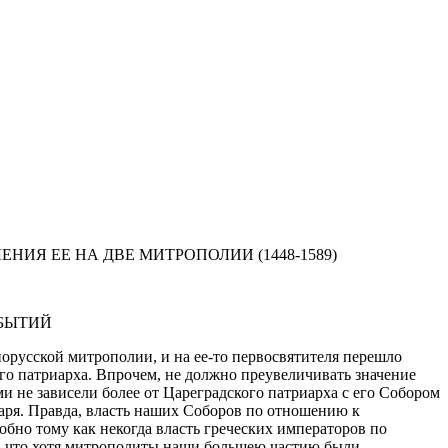
ИЯ ЕЕ НА ДВЕ МИТРОПОЛИИ (1448-1589)
ОБЫТИЙ
орусской митрополии, и на ее-то первосвятителя перешло
го патриарха. Впрочем, не должно преувеличивать значение
ми не зависели более от Цареградского патриарха с его Собором
ударя. Правда, власть наших Соборов по отношению к
обно тому как некогда власть греческих императоров по
ют, что хотя митрополиты наши большею частию были