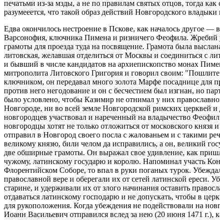
печатьми из-за мзды, а не по правилам святых отцов, тогда 
разумееется, что такой образ действий Новгородского владыки 
Едва окончилось нестроение в Пскове, как началось другое — в
Варсонофия, ключника Пимена и ризничего Феофила. Жребий у
грамоты для проезда туда на посвящение. Грамота была выслан
литовская, желавшая отделиться от Москвы и соединиться с ли
и бывший в числе кандидатов на архиепископство монах Пимен
митрополита Литовского Григория и говорил своим: "Пошлите м
ключником, он передавал много золота Марфе посаднице для п
против него негодование и он с бесчестием был изгнан, но па
было условлено, чтобы Казимир не отнимал у них православной 
Новгороде, ни во всей земле Новгородской римских церквей и 
новгородцев участвовал и нареченный на владычество Феофил.
новгородцы хотят не только отложиться от московского князя и
отправил в Новгород своего посла с жалованьем и с такими реч
великому князю, били челом да исправились, а он, великий го
две обширные грамоты. Он выражал свое удивление, как пришла
чужому, латинскому государю и королю. Напоминал участь Конс
Флорентийском Соборе, то впал в руки поганых турок. Убежда
православной вере и оберегали их от сетей латинской ереси. 
старине, и удерживали их от злого начинания оставить правос
отдаваться латинскому господарю и не допускать, чтобы в цер
для рукоположения. Когда убеждения не подействовали на новг
Иоанн Васильевич отправился вслед за нею (20 июня 1471 г.),