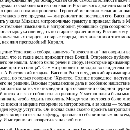
ах церковных не раз обнаруживал свою самостоятельность даже 
адумали освободиться из-под власти Ростовского архиепископа В
л просил о том митрополита. Геронтий исполнил желание иноко
вступался в его пределы, — митрополит не послушал его. Васси
ять у князя Михаила митрополичью грамоту и приказал быть в М
ительные изыскания, и митрополит, убоявшись суда соборного,
онастырь указали ведать по старине архиепископу Ростовскому. 
оначальных старцев, а старые старцы, постриженники того мона
у, как жил преподобный Кирилл.
вящение Успенского собора, какие-то "прелестники" наговорили 
азал, что за такие дела приходит гнев Божий. Открылось публич
чего не нашли. Много было речей и спору. Некоторые архимандр
ами против солнца". Сам митрополит приводил во свидетельство
ца. А Ростовский владыка Вассиан Рыло и чудовский архимандрит
тва, но только говорили: "Христос, Солнце праведное, наступил
чего не решили. Важные гражданские дела и особенно нашествие 
итрополитом за то, что последний при освящении соборной церкв
й посох и взяв с собою только ризницу. У митрополита была мысл
стаивать, чтобы ходить посолонь. Между тем построено было мно
е иноки и миряне говорили за митрополита, а за князя — тольк
дел нужду уступить. Он послал сына своего просить митрополита
рося возвратиться на кафедру, признавал себя виновным во всем
у. И митрополит возвратился на свой стол.
кресный. Потому чудовский архимандрит Геннадий велел своей б