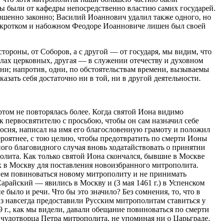
мы были от кафедры непосредственно властию самих государей.
ершенно законно; Василий Иоаннович удалил также одного, но
ри кротком и набожном Феодоре Иоанновиче лишен был своей
ороны, от Соборов, а с другой — от государя, мы видим, что
делах церковных, другая — в служении отечеству и духовном
ени; напротив, одни, по обстоятельствам времени, вызываемы
зать себя достаточно ни в той, ни в другой деятельности.
том не повторялась более. Когда святой Иона видимо
к первосвятителю с просьбою, чтобы он сам назначил себе
досия, написал на имя его благословенную грамоту и положил
ероятнее, с тою целию, чтобы предотвратить по смерти Ионы
ого благовидного случая вновь ходатайствовать о принятии
лита. Как только святой Иона скончался, бывшие в Москве
х в Москву для поставления новоизбранного митрополита.
ием повиноваться новому митрополиту и не принимать
райский — явились в Москву и (3 мая 1461 г.) в Успенском
 было и речи. Что бы это значило? Без сомнения, то, что в
з навсегда предоставили Русским митрополитам ставиться у
9 г., как мы видели, давали обещание повиноваться по смерти
 чудотворца Петра митрополита, не упоминая ни о Царьграде,