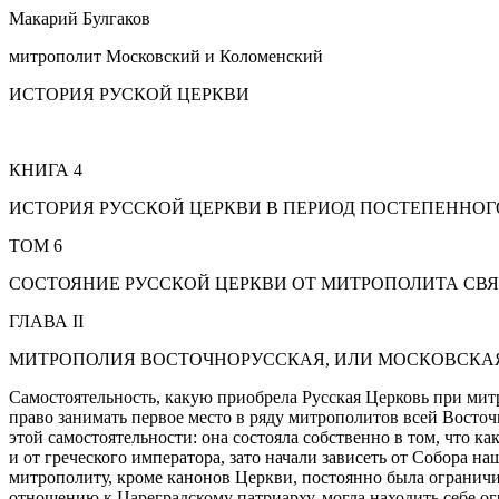
Макарий Булгаков
митрополит Московский и Коломенский
ИСТОРИЯ РУСКОЙ ЦЕРКВИ
КНИГА 4
ИСТОРИЯ РУССКОЙ ЦЕРКВИ В ПЕРИОД ПОСТЕПЕННОГО 
ТОМ 6
СОСТОЯНИЕ РУССКОЙ ЦЕРКВИ ОТ МИТРОПОЛИТА СВЯТО
ГЛАВА II
МИТРОПОЛИЯ ВОСТОЧНОРУССКАЯ, ИЛИ МОСКОВСКАЯ:
Самостоятельность, какую приобрела Русская Церковь при мит
право занимать первое место в ряду митрополитов всей Восто
этой самостоятельности: она состояла собственно в том, что к
и от греческого императора, зато начали зависеть от Собора 
митрополиту, кроме канонов Церкви, постоянно была ограничив
отношению к Цареградскому патриарху, могла находить себе о