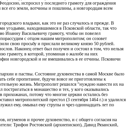
 Феодосию, испросил у последнего грамоту для ограждения
 все его земли, вотчины и пошлины, а новгородцам всем
ородского владыки, как это не раз случалось и прежде. В
ми угодьями, находившимися в Псковской области, так что
язю Иоанну Васильевичу грамоту, чтобы он повелел
о порассудим с отцом нашим митрополитом; он созовет
орили свою просьбу и прислали великому князю 50 рублей.
ослов. Наконец ответ был получен и состоял в том, что нельзя
ою грамоту, в которой, упоминая о жалобе на них
Софии новгородской и не вмешивались в ее отчины. Псковичи
епархии и паствы. Состояние духовенства в самой Москве было
ать себе пропитание, будучи вовсе не приготовлены к
знительную жизнь. Митрополит решился "нуждою навести их на
 постригаться в монашество и тех, у кого оказывались
 в прихожанах, потому что многие церкви остались без
тавил митрополитский престол (3 сентября 1464 г.) и удалился
 служил ему, омывал ему струпы и чрез одиннадцать лет по
в, игуменов и прочее духовенство, и с общего согласия на
ители: Трифон Ростовский (архиепископ), Давид Рязанский,