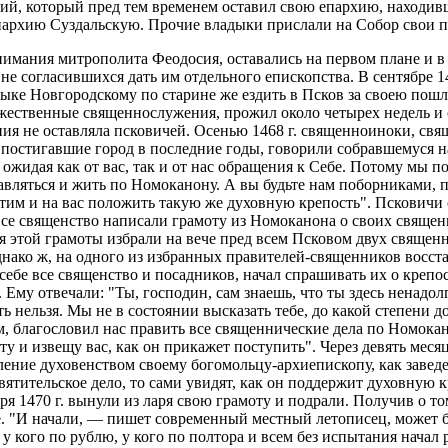
й, который пред тем временем оставил свою епархию, находивш
пархию Суздальскую. Прочие владыки прислали на Собор свои 
внимания митрополита Феодосия, оставались на первом плане и 
не согласившихся дать им отдельного епископства. В сентябре 1
дыке Новгородскому по старине же ездить в Псков за своею пош
ржественные священнослужения, прожил около четырех недель и 
ия не оставляла псковичей. Осенью 1468 г. священноиноки, свя
, постигавшие город в последние годы, говорили собравшемуся н
 ожидая как от вас, так и от нас обращения к Себе. Потому мы
авляться и жить по Номоканону. А вы будьте нам поборниками, п
отим и на вас положить такую же духовную крепость". Псковичи 
 все священство написали грамоту из Номоканона о своих свяще
 этой грамоты избрали на вече пред всем Псковом двух священн
днако ж, на одного из избранных правителей-священников восста
себе все священство и посадников, начал спрашивать их о крепос
. Ему отвечали: "Ты, господин, сам знаешь, что ты здесь ненадол
 нельзя. Мы не в состоянии высказать тебе, до какой степени д
м, благословил нас править все священнические дела по Номок
иту и извещу вас, как он прикажет поступить". Через девять мес
ение духовенством своему богомольцу-архиепископу, как заведе
 святительское дело, то сами увидят, как он поддержит духовную
я 1470 г. вынули из ларя свою грамоту и подрали. Получив о то
. "И начали, — пишет современный местный летописец, может б
 у кого по рублю, у кого по полтора и всем без испытания нача