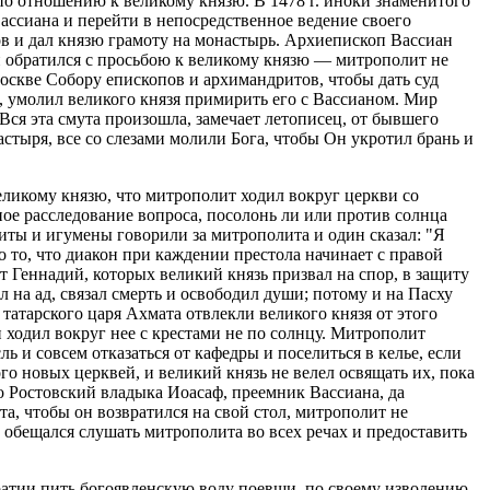
по отношению к великому князю. В 1478 г. иноки знаменитого
ассиана и перейти в непосредственное ведение своего
в и дал князю грамоту на монастырь. Архиепископ Вассиан
ан обратился с просьбою к великому князю — митрополит не
оскве Собору епископов и архимандритов, чтобы дать суд
 умолил великого князя примирить его с Вассианом. Мир
Вся эта смута произошла, замечает летописец, от бывшего
стыря, все со слезами молили Бога, чтобы Он укротил брань и
великому князю, что митрополит ходил вокруг церкви со
ное расследование вопроса, посолонь ли или против солнца
иты и игумены говорили за митрополита и один сказал: "Я
 то, что диакон при каждении престола начинает с правой
 Геннадий, которых великий князь призвал на спор, в защиту
 на ад, связал смерть и освободил души; потому и на Пасху
татарского царя Ахмата отвлекли великого князя от этого
и ходил вокруг нее с крестами не по солнцу. Митрополит
ь и совсем отказаться от кафедры и поселиться в келье, если
го новых церквей, и великий князь не велел освящать их, пока
о Ростовский владыка Иоасаф, преемник Вассиана, да
, чтобы он возвратился на свой стол, митрополит не
, обещался слушать митрополита во всех речах и предоставить
ратии пить богоявленскую воду поевши, по своему изволению.