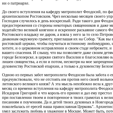
ни о патриархе.
До своего вступления на кафедру митрополит Феодосий, по фам
архиепископом Ростовским. Чрез несколько месяцев своего упр
Господня случилось в день воскресный. Ради такого дня Феодо
предостережения со стороны некоторых священников и даже миря
ходатайство великой княгини и искреннее раскаяние самого Фе
Ростовского владыку не даром, а взяла у него за то село Петро
диаконам окружную грамоту, приглашая их на Собор. "Как вы 
ростовской церкви, чтобы поучиться истинному любомудрию, и
хотите, и о церковном исправлении и своем стаде небрежете, и
вашего спасения. И слышу, что вы позволяете даже своим детям
городе Белозерске, в церкви святого Василия и благословляю ва
лишен священства, а если и потом, несмотря на мое запрещение,
духовенству Ростовской епархии, а только к духовенству Белозе
Одною из первых забот митрополита Феодосия была забота о 
предчувствовали, что не отстоять им против него своей вольн
литовского великого князя? А эта мысль неизбежно вела к дру
месяц со времени вступления на кафедру митрополита Феодоси
Исидоров Григорий и что король его принял и дал ему престол 
при поставлении твоем и повторенное в твоих грамотах к вели
писаниям и поучениям. Да и детей твоих духовных в Новгороде
поколебалась от ересей наша православная Церковь". Архиепис
умел заслужить любовь и уважение в Москве. Может быть, пот