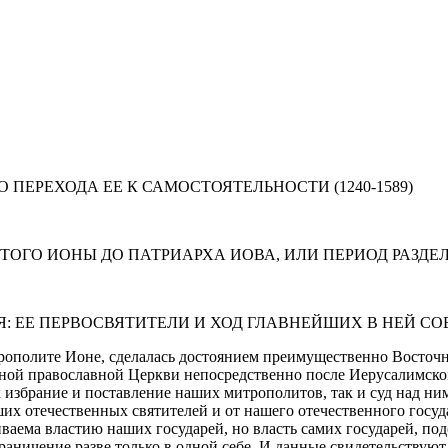
ПЕРЕХОДА ЕЕ К САМОСТОЯТЕЛЬНОСТИ (1240-1589)
ГО ИОНЫ ДО ПАТРИАРХА ИОВА, ИЛИ ПЕРИОД РАЗДЕЛЕН
 ЕЕ ПЕРВОСВЯТИТЕЛИ И ХОД ГЛАВНЕЙШИХ В НЕЙ С
рополите Ионе, сделалась достоянием преимущественно Восточн
чной православной Церкви непосредственно после Иерусалимско
ак избрание и поставление наших митрополитов, так и суд над ни
наших отечественных святителей и от нашего отечественного гос
аема властию наших государей, но власть самих государей, под
граничение разве только в одной себе. И данные свидетельству