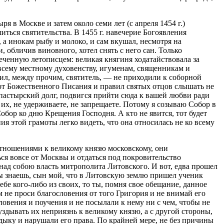
 в Москве и затем около семи лет (с апреля 1454 г.)
ться святительства. В 1455 г. навечерие Богоявления
 а инокам рыбу и молоко, и сам вкушал, несмотря на
 обличив виновного, хотел снять с него сан. Только
еченную летописцем: великая княгиня ходатайствовала за
о всему местному духовенству, игуменам, священникам и
ил, между прочим, святитель, — не приходили к соборной
от Божественного Писания и правил святых отцов слышать не
ой пастырский долг, подвигся прийти сюда к вашей любви ради
 их, не удерживаете, не запрещаете. Потому я созываю Собор в
Собор ко дню Крещения Господня. А кто не явится, тот будет
ия этой грамоты легко видеть, что она относилась не ко всему
тношениями к великому князю московскому, они
ся вовсе от Москвы и отдаться под покровительство
 над собою власть митрополита Литовского. И вот, едва прошел
ы знаешь, сын мой, что в Литовскую землю пришел ученик
бе кого-либо из своих, то ты, помня свое обещание, данное
 не проси благословения от того Григория и не внимай его
овения и поучения и не посылали к нему ни с чем, чтобы не
здывать их неприязнь к великому князю, а с другой стороны,
дыку и нарушали его права. По крайней мере, не без причины