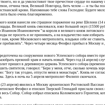
 твоего, но и да умилостивит твое пречестное сердце по нашем
твои, отчина твоя, Великий Новгород, бить челом — и ты бы по
ристианской крови. Напоминаю тебе слова Господни: Будите мил
лита было очень благовременно.
кого князя нанесли им страшное поражение на реке Шелони (14
ады. Великий князь смиловался, взял большой окуп (15500 рубл
 Иоанном Иоанновичем "за короля и великого князя литовского о
оды не просить и не принимать, а на владычество нам избирать 
де нам, кроме Московского митрополита, владыки себе не ставит
е прибавлять". Через четыре месяца Феофил прибыл в Москву и
осредоточена на сооружении нового Успенского собора вместо п
разобрать прежний храм и начать новый. Через год (4 апреля) сл
полит пришел в деревянную церковь Успенского собора (временно
ить святителя, говорил: "Бери у меня, отче, сколько хочешь хо
зю: "Богу так угодно, отпусти меня в монастырь". Князь не соглас
ы. Здесь в ночь на 5 апреля митрополит Филипп скончался.
я (23 апреля) явились в Москву архиепископ Ростовский Вассиа
епископ Феофил и епископ Тверской Геннадий прислали своих п
 весь Собор. Собор избрал епископа Коломенского Геронтия, кото
а.