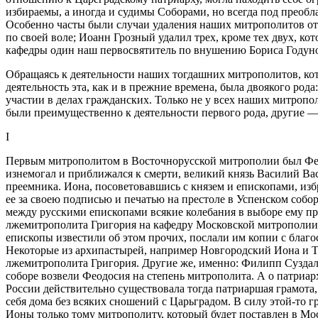
избираемы, а иногда и судимы Соборами, но всегда под преоб
Особенно часты были случаи удаления наших митрополитов от 
по своей воле; Иоанн Грозный удалил трех, кроме тех двух, к
кафедры один наш первосвятитель по внушению Бориса Годуно
Обращаясь к деятельности наших тогдашних митрополитов, кото
деятельность эта, как и в прежние времена, была двоякого род
участии в делах гражданских. Только не у всех наших митропо
были преимущественно к деятельности первого рода, другие — к
I
Первым митрополитом в Восточнорусской митрополии был Феодо
изнемогал и приближался к смерти, великий князь Василий Вас
преемника. Иона, посоветовавшись с князем и епископами, изб
ее за своею подписью и печатью на престоле в Успенском собо
между русскими епископами всякие колебания в выборе ему пр
лжемитрополита Григория на кафедру Московской митрополии. 
епископы известили об этом прочих, послали им копии с благ
Некоторые из архипастырей, например Новгородский Иона и Т
лжемитрополита Григория. Другие же, именно: Филипп Суздаль
соборе возвели Феодосия на степень митрополита. А о патриарх
России действительно существовала тогда патриаршая грамота,
себя дома без всяких сношений с Царьградом. В силу этой-то г
Ионы только тому митрополиту, который будет поставлен в Мос