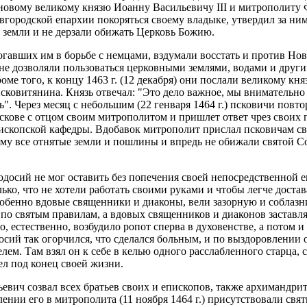
ся новому великому князю Иоанну Васильевичу III и митрополиту
городской епархии покоряться своему владыке, утвердил за ним
 земли и не дерзали обижать Церковь Божию.
гавших им в борьбе с немцами, вздумали восстать и против Новг
не дозволяли пользоваться церковными землями, водами и други
е того, к концу 1463 г. (12 декабря) они послали великому кн
псковитянина. Князь отвечал: "Это дело важное, мы внимательн
". Через месяц с небольшим (22 генваря 1464 г.) псковичи повт
Пскове с отцом своим митрополитом и пришлет ответ чрез своих п
пископской кафедры. Вдобавок митрополит прислал псковичам св
ему все отнятые земли и пошлины и впредь не обижали святой 
одосий не мог оставить без попечения своей непосредственной 
ко, что не хотели работать своими руками и чтобы легче достав
особенно вдовые священники и диаконы, вели зазорную и собла
 по святым правилам, а вдовых священников и диаконов заставлял
 естественно, возбудило ропот сперва в духовенстве, а потом и
сий так огорчился, что сделался больным, и по выздоровлении ос
елем. Там взял он к себе в келью одного расслабленного старца,
ел под конец своей жизни.
вич созвал всех братьев своих и епископов, также архимандрито
нии его в митрополита (11 ноября 1464 г.) присутствовали свят