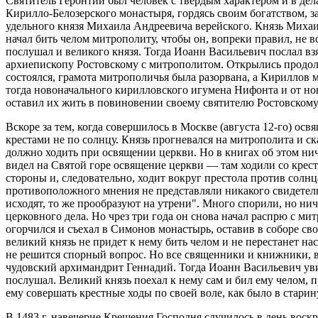
Святитель Геронтий был человек с твердым характером и в дел
Кирилло-Белозерского монастыря, гордясь своим богатством, з
удельного князя Михаила Андреевича верейского. Князь Михаи
начал бить челом митрополиту, чтобы он, вопреки правил, не 
послушал и великого князя. Тогда Иоанн Васильевич послал вз
архиепископу Ростовскому с митрополитом. Открылись продолж
состоялся, грамота митрополичья была разорвана, а Кириллов м
тогда новоначального кирилловского игумена Нифонта и от нов
оставил их жить в повиновении своему святителю Ростовском
Вскоре за тем, когда совершилось в Москве (августа 12-го) ос
крестами не по солнцу. Князь прогневался на митрополита и ск
должно ходить при освящении церкви. Но в книгах об этом ни
видел на Святой горе освящение церкви — там ходили со крест
стороны и, следовательно, ходит вокруг престола против солн
противоположного мнения не представляли никакого свидетельс
исходят, то же прообразуют на утрени". Много спорили, но ни
церковного дела. Но чрез три года он снова начал распрю с м
огорчился и съехал в Симонов монастырь, оставив в соборе сво
великий князь не придет к нему бить челом и не перестанет на
не решится спорный вопрос. Но все священники и книжники, вс
чудовский архимандрит Геннадий. Тогда Иоанн Васильевич уви
послушал. Великий князь поехал к нему сам и бил ему челом, п
ему совершать крестные ходы по своей воле, как было в старин
В 1483 г. навечерие Крещения Господня случилось в день вос