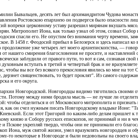
илии Бывальцев, десять лет был архимандритом Чудова монастыря
авления Ростовскою епархиею он подвергся было опасности лиши
сий вопреки церковному уставу разрешил мирянам вкушать мясо,
н. Митрополит Иона, как только узнал об этом, созвал Собор и,
одосия спасли его. Не опустим без внимания черту времени, зам
вское. В 1458 г. Феодосий прибыл в Белозерск и здесь написал к
в продолжение уже четырех лет моего архиепископства, — говор
 от нашего смирения благословения не просите, и наставлений 
 всячески заблудили от правого пути, то вот я сам, сознавая св
 духовным вступать в третий и четвертый брак и не вразумляете
с, чтобы вы все без всякого прекословия явились ко мне на тот 
 дерзнет священствовать, то будет проклят". Из самого содержан
рска и его округа.
епархии Новгородской. Новгородцы видимо тяготились своими о
ости. Потому между ними бродила мысль — не лучше ли отделить
гой: чтобы отделиться и от Московского митрополита и признать
я, как он счел нужным писать Новгородскому владыке Ионе: "Т
Киевский. Если этот Григорий по каким-либо делам пришлет к те
кому князю и Собору русских епископов, не принимай и ни в чем
 и Пскове укрепляй твердо, чтобы они не принимали его благосл
коп Иона, муж святой жизни, умел вразумлять новгородцев и обу
ому-то некоторые в Новгороде и были недовольны на своего вла