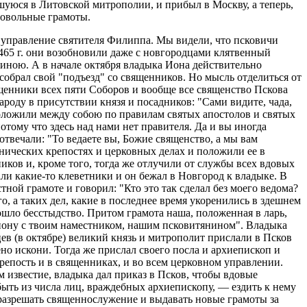
уюся в Литовской митрополии, и прибыл в Москву, а теперь,
повольные грамоты.
в управление святителя Филиппа. Мы видели, что псковичи
465 г. они возобновили даже с новгородцами клятвенный
линою. А в начале октября владыка Иона действительно
собрал свой "подъезд" со священников. Но мысль отделиться от
щенники всех пяти Соборов и вообще все священство Пскова
ароду в присутствии князя и посадников: "Сами видите, чада,
 положили между собою по правилам святых апостолов и святых
отому что здесь над нами нет правителя. Да и вы иногда
отвечали: "То ведаете вы, Божие священство, а мы вам
ннических крепостях и церковных делах и положили ее в
иков и, кроме того, тогда же отлучили от службы всех вдовых
ли какие-то клеветники и он бежал в Новгород к владыке. В
тной грамоте и говорил: "Кто это так сделал без моего ведома?
го, а таких дел, какие в последнее время укоренились в здешнем
ошло бесстыдство. Притом грамота наша, положенная в ларь,
анону с твоим наместником, нашим псковитянином". Владыка
яцев (в октябре) великий князь и митрополит прислали в Псков
но искони. Тогда же прислал своего посла и архиепископ и
 крепость и в священниках, и во всем церковном управлении.
м известие, владыка дал приказ в Псков, чтобы вдовые
ыть из числа лиц, враждебных архиепископу, — ездить к нему
л разрешать священнослужение и выдавать новые грамоты за