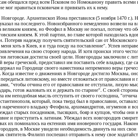
как сам обещался пред всем Псковом по Номоканону править все
не мог нравиться псковичам и привязать их к нему.
 Новгороде. Архиепископ Иона преставился (5 ноября 1470 г.). Н
казал на последнего. Новоизбранного немедленно возвели на в
а великим князем, но Феофил в Москву не поехал, потому что об
товским князем. К этой партии, во главе которой находилась вд
. Потеряв надежду получить святительский сан от Московского 
еня хоть в Киев, я и туда поеду на поставление". Успев неправ
ривлечения на свою сторону народа. И хотя происки этого често
ртия литовская достигла своей цели. Новгородцы заключили с л
веры греческой, предоставил им поставить себе владыку, где са
держал на Городище своего наместника непременно веры греческ
 Когда известие о движениях в Новгороде достигло Москвы, оно
 передаться литовскому, но вместе отложиться от православия и
ами, "чтобы отчина его от православия не отступали, лихую мысл
сударь, готов жаловать их и держать по старине". С своей сторо
 им неподобная мысль отступить от своего господина, "отчича и
тантинополя, который, пока тверд был в православии, оставалс
л нареченного владыку Феофила, архимандритов, игуменов и все
Убеждал старых посадников, тысяцких, бояр и купцов, чтобы они
лавие и приступить к латинам. Убеждал всех новгородцев смирить
квах их поминалось на ектениях имя иноверного государя. Нако
ородцев, в Москве увидели необходимость двинуть на них свои п
 как святитель Филипп поспешил отправить к нему свое ходатайс