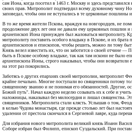
сам Иона, когда посетил в 1463 г. Москву и здесь представил
своих прав. Митрополит подтвердил всему духовному чину Нов
заповедал, чтобы они не вступались в те церковные пошлины и
В то же время жители Пскова, враждуя на новгородцев, не помо
продолжение двух лет они не давали ему церковных пошлин и 
архиепископ Иона принужден был жаловаться митрополиту. Кром
митрополиту поставить особого владыку в Пскове, и их брата 
архиепископов и епископов, чтобы решить, можно ли тому быть
Князь велел известить их, что он заботится о своей отчине — 
быть в Пскове особому владыке, так как там искони не было е
архиепископа Ионы, строго наказывал, чтобы они возвратили 
на этот раз покорились.
Заботясь о других епархиях своей митрополии, митрополит Фе
крайне печально. Многие поступали во священники потому толь
священному званию и не понимая его обязанностей. Другие, 
Божий путь". Начал каждую неделю созывать их к себе и учить
наложницы, наказывал без милосердия и лишал священства. Это,
священников. Митрополита стали клясть. Услышав о том, Феодо
в келью Чудова монастыря, где прежде столько лет был настоят
удалении от престола скончался в Сергиевой лавре, куда переш
Для избрания нового митрополита великий князь Иоанн Василье
Соборе избран был Филипп, епископ Суздальский. При поставле