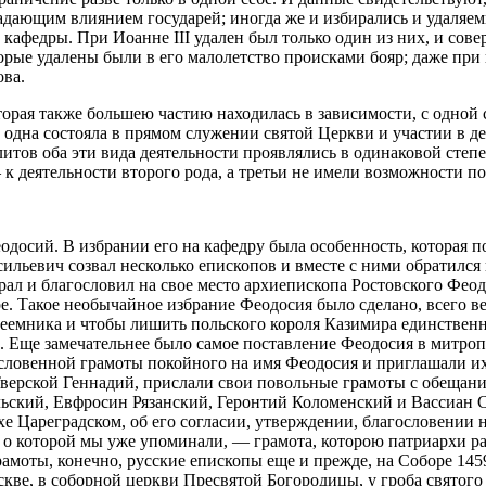
ладающим влиянием государей; иногда же и избирались и удаляе
кафедры. При Иоанне III удален был только один из них, и сов
оторые удалены были в его малолетство происками бояр; даже п
ва.
рая также большею частию находилась в зависимости, с одной ст
а: одна состояла в прямом служении святой Церкви и участии в 
литов оба эти вида деятельности проявлялись в одинаковой степ
 деятельности второго рода, а третьи не имели возможности пока
сий. В избрании его на кафедру была особенность, которая по
ильевич созвал несколько епископов и вместе с ними обратился 
рал и благословил на свое место архиепископа Ростовского Фео
ре. Такое необычайное избрание Феодосия было сделано, всего в
еемника и чтобы лишить польского короля Казимира единственн
Еще замечательнее было самое поставление Феодосия в митропо
ословенной грамоты покойного на имя Феодосия и приглашали и
верской Геннадий, прислали свои повольные грамоты с обещан
ский, Евфросин Рязанский, Геронтий Коломенский и Вассиан Са
е Цареградском, об его согласии, утверждении, благословении не
 о которой мы уже упоминали, — грамота, которою патриархи ра
рамоты, конечно, русские епископы еще и прежде, на Соборе 145
кве, в соборной церкви Пресвятой Богородицы, у гроба святого