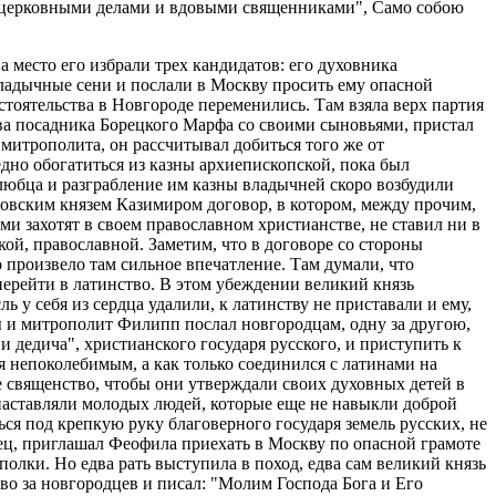
ми церковными делами и вдовыми священниками", Само собою
а место его избрали трех кандидатов: его духовника
ладычные сени и послали в Москву просить ему опасной
стоятельства в Новгороде переменились. Там взяла верх партия
ова посадника Борецкого Марфа со своими сыновьями, пристал
митрополита, он рассчитывал добиться того же от
едно обогатиться из казны архиепископской, пока был
любца и разграбление им казны владычней скоро возбудили
итовским князем Казимиром договор, в котором, между прочим,
ми захотят в своем православном христианстве, не ставил ни в
ой, православной. Заметим, что в договоре со стороны
 произвело там сильное впечатление. Там думали, что
 перейти в латинство. В этом убеждении великий князь
ь у себя из сердца удалили, к латинству не приставали и ему,
ны и митрополит Филипп послал новгородцам, одну за другою,
 дедича", христианского государя русского, и приступить к
я непоколебимым, а как только соединился с латинами на
 священство, чтобы они утверждали своих духовных детей в
 наставляли молодых людей, которые еще не навыкли доброй
ся под крепкую руку благоверного государя земель русских, не
нец, приглашал Феофила приехать в Москву по опасной грамоте
олки. Но едва рать выступила в поход, едва сам великий князь
тво за новгородцев и писал: "Молим Господа Бога и Его