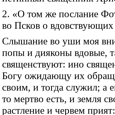
2. «О том же послание Фо
во Псков о вдовствующих
Слышание во уши моя внид
попы и дияконы вдовые, т
священствуют: ино свяще
Богу ожидающу их обращ
своим, и тогда служил; а 
то мертво есть, и земля св
растление и червем прият