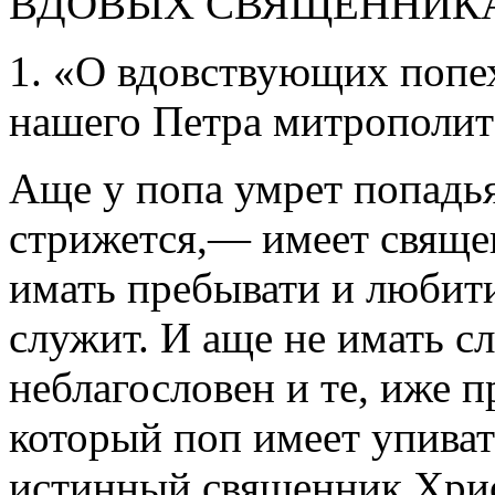
ВДОВЫХ СВЯЩЕННИК
1. «О вдовствующих попех
нашего Петра митрополит
Аще у попа умрет попадья
стрижется,— имеет священ
имать пребывати и любит
служит. И аще не имать с
неблагословен и те, иже 
который поп имеет упиват
истинный священник Христ