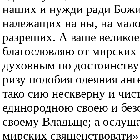
наших и нужди ради Божи
належащих на ны, на мало
разреших. А ваше велико
благословляю от мирских 
духовным по достоинству
ризу подобия одеяния анг
тако сию нескверну и чис
единородною своею и без
своему Владыце; а ослушан
мирских священствовати» (