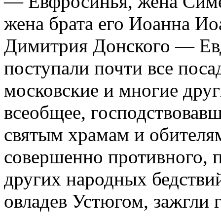
— Евфросинья, жена Симе
жена брата его Иоанна И
Димитрия Донского — Евд
поступали почти все поса
московские и многие друг
всеобщее, господствовавш
святым храмам и обителя
совершенно противного, п
других народных бедствий
овладев Устюгом, зажгли 