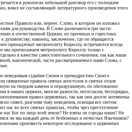
речается в рукописях небольшой разговор его с полоцким
но, вовсе не составляющий литературного произведения этого
естное Правило или, вернее. Слово, в котором он изложил
рхиям для руководства. В Слове различаются три части:
ениях в отечественной Церкви, их причинах и горестных
к духовенству; наконец, заключение, где он обращается
енно принадлежат митрополиту Кириллу, встречаются всегда
рую мы приписываем митрополиту Кириллу только с
тдельно в качестве самостоятельного сочинения, так как наши
авной, канонической, части рассматриваемого нами Слова, с
ные.
 по неведомым судьбам Своим и премудростию Своего
юли священные правила святых апостолов и святых отцов
нную на твердом камени и неразрушимую, по обетованию
ия в наших церквах, многие разности, несогласия, беспорядки,
 непонимания правил церковных, так как они доселе затемнены
сно сияют, разгоняя тьму неведения, освещая все светом
мит нас во всех святых правилах, чтобы чрез преступление
и нас Бог по лицу всей земли? Не взяты ли городы наши? Не
омимся ли мы каждый день от безбожных и нечистых Язычников?
пископами произвесть некоторое исследование о церковных