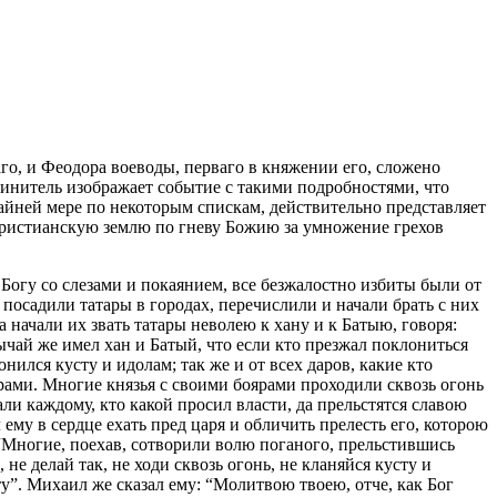
о, и Феодора воеводы, перваго в княжении его, сложено
чинитель изображает событие с такими подробностями, что
крайней мере по некоторым спискам, действительно представляет
 христианскую землю по гневу Божию за умножение грехов
 Богу со слезами и покаянием, все безжалостно избиты были от
и посадили татары в городах, перечислили и начали брать с них
а начали их звать татары неволею к хану и к Батыю, говоря:
чай же имел хан и Батый, что если кто презжал поклониться
нился кусту и идолам; так же и от всех даров, какие кто
рами. Многие князья с своими боярами проходили сквозь огонь
али каждому, кто какой просил власти, да прельстятся славою
ему в сердце ехать пред царя и обличить прелесть его, которою
: “Многие, поехав, сотворили волю поганого, прельстившись
не делай так, не ходи сквозь огонь, не кланяйся кусту и
у”. Михаил же сказал ему: “Молитвою твоею, отче, как Бог