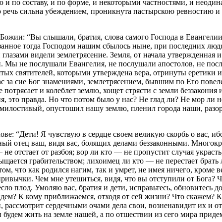
ю и по составу, и по форме, и некоторыми частностями, и неод
Его речь сильна убеждением, проникнута пастырскою ревностию 
ожии: “Вы слышали, братия, слова самого Господа в Евангелии: 
. Сказанное тогда Господом нашим сбылось ныне, при последних лю
глазами видели землетрясение. Земля, от начала утвержденная
и. Мы не послушали Евангелия, не послушали апостолов, не посл
ятых святителей, которыми утверждена вера, отринуты еретики 
ас за сие Бог знамениями, землетрясением, бывшим по Его повел
 потрясает и колеблет землю, хощет стрясти с земли беззакония и
я, это правда. Но что потом было у нас? Не глад ли? Не мор л
илостивый, опустошил нашу землю, пленил города наши, разори
ве: “Дети! Я чувствую в сердце своем великую скорбь о вас, иб
ный отец ваш, видя вас, болящих делами беззаконными. Многокра
 не отстает от разбоя; вор ли кто — не пропустит случая украст
щается грабительством; лихоимец ли кто — не перестает брать л
о том, что как родился нагим, так и умрет, не имея ничего, кроме
ривычки. Чем мне утешиться, видя, что вы отступили от Бога? Ч
сло плод. Умоляю вас, братия и дети, исправьтесь, обновитесь до
дем? К кому приближаемся, отходя от сей жизни? Что скажем? Ка
и, рассмотрит сердечными очами дела свои, возненавидит их и 
 будем жить на земле нашей, а по отшествии из сего мира придем