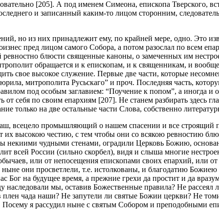
ательно [205]. А под именем Симеона, епископа Тверского, вст
следнего и записанный каким-то лицом сторонним, следователь
й, но из них принадлежит ему, по крайней мере, одно. Это изв
оизнес пред лицом самого Собора, а потом разослал по всем епа
ей ревностно блюсти священные каноны, о замеченных им нестро
трополит обращается и к епископам, и к священникам, и вообще 
дить свое высокое служение. Первые две части, которые несомн
юрила, митрополита Русьскаго” и проч. Последняя часть, кото
авилом под особым заглавием: “Поучение к попом”, а иногда и о
от себя по своим епархиям [207]. Не станем разбирать здесь гл
ние только на две остальные части Слова, собственно литератур
 наш, всецело промышляющий о нашем спасении и все строящий
ет их высокою честию, с тем чтобы они со всякою ревностию бл
бы некиими чудными стенами, оградили Церковь Божию, основа
ит всей России (сильно скорбел), видя и слыша многие нестроен
обычаев, или от непосещения епископами своих епархий, или от
ныне они просветлели, т.е. истолкованы, и благодатию Божиею я
ас Бог на будущее время, а прежние грехи да простит и да вразу
ду наследовали мы, оставив Божественные правила? Не рассеял л
 в плен чада наши? Не запутели ли святые Божии церкви? Не т
их. Посему я рассудил ныне с святым Собором и преподобными е