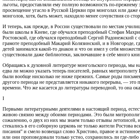
льготы, предоставляли ему полную возможность по-прежнему з
просвещение угасло в Русской Церкви при монголах или даже ос
монголов, хотя, быть может, находило менее сочувствия со ст
И теперь, как прежде, в России существовали по местам училищ
были школы в Киеве, где обучался преподобный Стефан Махрицк
Ростовской, где обучался преподобный Сергий Радонежский с с
грамоте преподобный Макарий Колязинский, и в Новгороде, гд
детей занимался какой-то диакон и что он имел у себя множест
существовали даже библиотеки, заключавшие в себе много книг,
Обращаясь к духовной литературе монгольского периода, мы на
едва ли можно указать теперь писателей, равных митрополиту
были вообще нисколько не ниже прежних. Самые роды письменн
другого периода не представляется никакого перерыва, — это 
времени. Что же касается до литературы переводной, то она ока
I
Первыми литературными деятелями в настоящий период, естес
живою связию между обоими периодами. Это были митрополит 
сожалению, о двух из них мы знаем только отзывы летописей, и
стекались в его соборную церковь не только жители Ростова вс
писания” и смело возвещал слово Христово, правое и истинное,
или они проповедовали только устно, сохранились ли где-либо