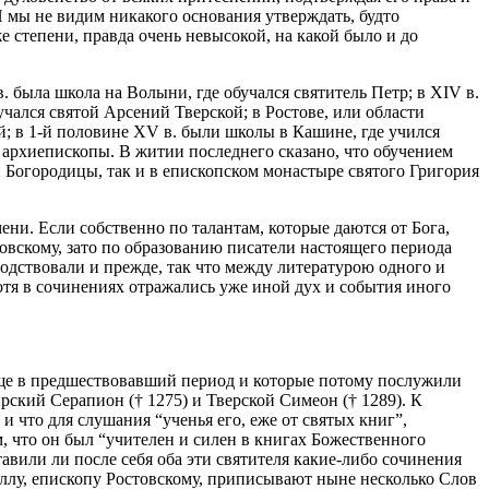
 мы не видим никакого основания утверждать, будто
е степени, правда очень невысокой, на какой было и до
. была школа на Волыни, где обучался святитель Петр; в XIV в.
учался святой Арсений Тверской; в Ростове, или области
й; в 1-й половине XV в. были школы в Кашине, где учился
архиепископы. В житии последнего сказано, что обучением
й Богородицы, так и в епископском монастыре святого Григория
ни. Если собственно по талантам, которые даются от Бога,
овскому, зато по образованию писатели настоящего периода
одствовали и прежде, так что между литературою одного и
отя в сочинениях отражались уже иной дух и события иного
еще в предшествовавший период и которые потому послужили
кий Серапион († 1275) и Тверской Симеон († 1289). К
 что для слушания “ученья его, еже от святых книг”,
м, что он был “учителен и силен в книгах Божественного
авили ли после себя оба эти святителя какие-либо сочинения
иллу, епископу Ростовскому, приписывают ныне несколько Слов