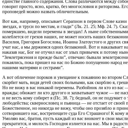
единстве главного содержания. Слова различаются между собо
говорит просто, ясно, кратко, без многословия и риторизма. 
проповедей можно назвать обличительным.
Вот как, например, описывает Серапион в первом Слове казни Б
звездах, и труси по местам, и глади” (Лк. 21. 25; Мф. 24. 7)
померкшею, видели перемены в звездах! А ныне собственными 
колеблется от грехов наших, не может носить наших беззакони
Василия, Григория Богослова, Иоанна Златоустого и других св
учат нас, а мы держимся одних беззаконий. Вот и наказывает н
наказав нас, Бог не отучил нас от злых привычек и потому ныне
“Землетрясения и прежде были”, отвечаю: бывали землетрясени
покаялись, пока пришел на нас по Божию попущению народ нем
нашими матерями и сестрами”.
А вот обличение пороков и увещание к покаянию во втором Сло
скорбит мать, видя детей своих больными, как скорблю я, греш
Но не вижу в вас никакой перемены. Разбойник ли кто из вас —
вражды; обижает ли кто другого и захватывает чужое — не насы
и не весть кому собирет я (Пс. 38. 7); бедный, он не подумает 
любодейства; сквернословец и пьяница — не отстает от своей п
Божественное, но никогда не вижу, чтобы оно прозябло и прине
сотворившего нас, вострепещите суда Его Страшного! К кому и
Умоляю вас, братия, пусть каждый из вас вникнет в свои мысл
прекратится, и милость Господня излиется на нас. Мы в радости