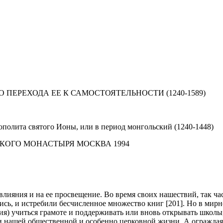
ПЕРЕХОДА ЕЕ К САМОСТОЯТЕЛЬНОСТИ (1240-1589)
ополита святого Ионы, или в период монгольский (1240-1448)
КОГО МОНАСТЫРЯ МОСКВА 1994
лияния и на ее просвещение. Во время своих нашествий, так час
ись, и истребили бесчисленное множество книг [201]. Но в мир
ия) учиться грамоте и поддерживать или вновь открывать школы,
 нашей общественной и особенно церковной жизни. А ограждая 