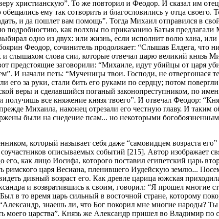
 за веру христианскую”. То же повторил и Феодор. И сказал им о
обещались ему так сотворить и благословились у отца своего. То
радать, и да пошлет вам помощь”. Тогда Михаил отправился в свой
ею подробностию, как волхвы по приказанию Батыя предлагали М
выбирал одно из двух: или жизнь, если исполнит волю хана, или
 боярин Феодор, сочинитель продолжает: “Слышав Елдега, что ни
и слышахом слова сии, которые отвечал царю великий князь Мих
 вот предстоящие заговорили: “Михаиле, идут убийцы от царя уб
”. И начали петь: “Мученицы твои. Господи, не отвергошася тебе
и его за руки, стали бить его руками по сердцу; потом повергли
кой веры и сделавшийся поганый законопреступником, по имени
 получишь все княжение князя твоего”. И отвечал Феодор: “Кня
к прежде Михаила, наконец отрезали его честную главу. И таким 
вержены были на снедение псам... но некоторыми богобоязненны
ником, который называет себя даже “самовидцем возраста его” и
 и соучастников описываемых событий [215]. Автор изображает 
цо его, как лицо Иосифа, которого поставил египетский царь вто
ь римского царя Весиана, пленившего Иудейскую землю... Посем
идеть дивный возраст его. Как древле царица южская приходила 
андра и возвратившись к своим, говорил: “Я прошел многие стран
Был в то время царь сильный в восточной стране, которому поко
ь: “Александр, знаешь ли, что Бог покорил мне многие народы? Т
ь моего царства”. Князь же Александр пришел во Владимир по см