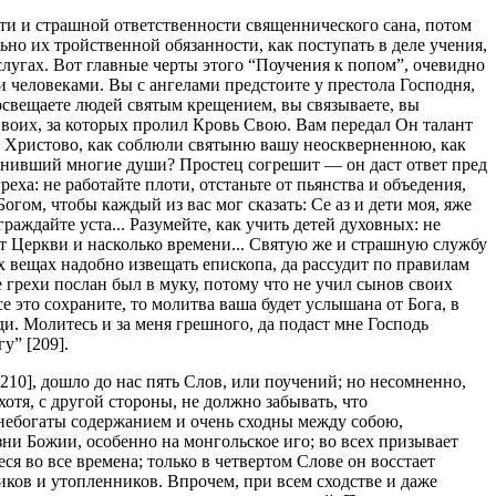
сти и страшной ответственности священнического сана, потом
ьно их тройственной обязанности, как поступать в деле учения,
слугах. Вот главные черты этого “Поучения к попом”, очевидно
 человеками. Вы с ангелами предстоите у престола Господня,
освещаете людей святым крещением, вы связываете, вы
Своих, за которых пролил Кровь Свою. Вам передал Он талант
до Христово, как соблюли святыню вашу неоскверненною, как
азнивший многие души? Простец согрешит — он даст ответ пред
еха: не работайте плоти, отстаньте от пьянства и объедения,
гом, чтобы каждый из вас мог сказать: Се аз и дети моя, яже
раждайте уста... Разумейте, как учить детей духовных: не
 от Церкви и насколько времени... Святую же и страшную службу
ных вещах надобно извещать епископа, да рассудит по правилам
 грехи послан был в муку, потому что не учил сынов своих
е это сохраните, то молитва ваша будет услышана от Бога, в
ди. Молитесь и за меня грешного, да подаст мне Господь
у” [209].
10], дошло до нас пять Слов, или поучений; но несомненно,
отя, с другой стороны, не должно забывать, что
я небогаты содержанием и очень сходны между собою,
ни Божии, особенно на монгольское иго; во всех призывает
 во все времена; только в четвертом Слове он восстает
иков и утопленников. Впрочем, при всем сходстве и даже