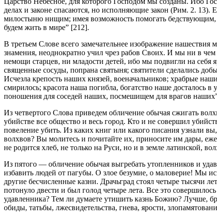
Царство Небесное, для которого Господом мы созданы. Ибо Гос
делах и законе спасаются, но исполняющие закон (Рим. 2. 13).
милостыню нищим; имея возможность помогать бедствующим, от
будем жить в мире” [212].
В третьем Слове всего замечательнее изображение нашествия м
знамения, неоднократно учил чрез рабов Своих. И мы ни в че
немощи старцев, ни младости детей, ибо мы подвигли на себя я
священные сосуды, попрана святыня; святители сделались добы
Исчезла крепость наших князей, военачальников; храбрые наши
смирилось; красота наша погибла, богатство наше досталось в
поношения для соседей наших, посмешищем для врагов наших”
Из четвертого Слова приведем обличение обычая сжигать волх
убийстве все общество и весь город. Кто и не совершил убийств
повеление убить. Из каких книг или какого писания узнали вы,
волхвов? Вы молитесь и почитайте их, приносите им дары, еже
не родится хлеб, не только на Руси, но и в земле латинской, во
Из пятого — обличение обычая выгребать утопленников и удавл
избавить людей от пагубы. О злое безумие, о маловерие! Мы ис
другие бесчисленные казни. Драчьград стоял четыре тысячи лет
потонуло двести и был голод четыре лета. Все это совершилос
удавленника? Тем ли думаете утишить казнь Божию? Лучше, брат
обиды, татьбы, лжесвидетельства, гнева, ярости, злопамятования