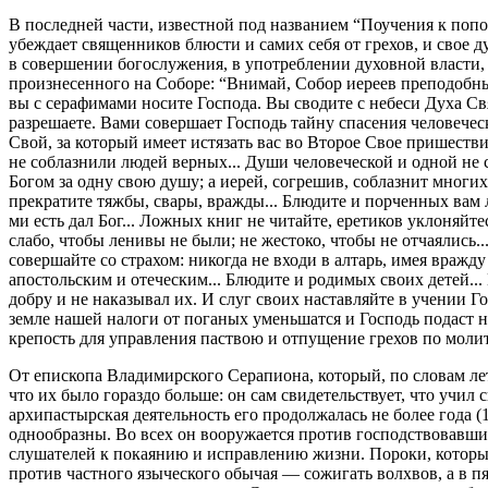
В последней части, известной под названием “Поучения к поп
убеждает священников блюсти и самих себя от грехов, и свое д
в совершении богослужения, в употреблении духовной власти, н
произнесенного на Соборе: “Внимай, Собор иереев преподобны
вы с серафимами носите Господа. Вы сводите с небеси Духа Св
разрешаете. Вами совершает Господь тайну спасения человечес
Свой, за который имеет истязать вас во Второе Свое пришеств
не соблазнили людей верных... Души человеческой и одной не
Богом за одну свою душу; а иерей, согрешив, соблазнит многих 
прекратите тяжбы, свары, вражды... Блюдите и порченных вам л
ми есть дал Бог... Ложных книг не читайте, еретиков уклоняйте
слабо, чтобы ленивы не были; не жестоко, чтобы не отчаялись.
совершайте со страхом: никогда не входи в алтарь, имея вражду
апостольским и отеческим... Блюдите и родимых своих детей...
добру и не наказывал их. И слуг своих наставляйте в учении Го
земле нашей налоги от поганых уменьшатся и Господь подаст на
крепость для управления паствою и отпущение грехов по молитв
От епископа Владимирского Серапиона, который, по словам лет
что их было гораздо больше: он сам свидетельствует, что учил
архипастырская деятельность его продолжалась не более года 
однообразны. Во всех он вооружается против господствовавших
слушателей к покаянию и исправлению жизни. Пороки, которые
против частного языческого обычая — сожигать волхвов, а в п