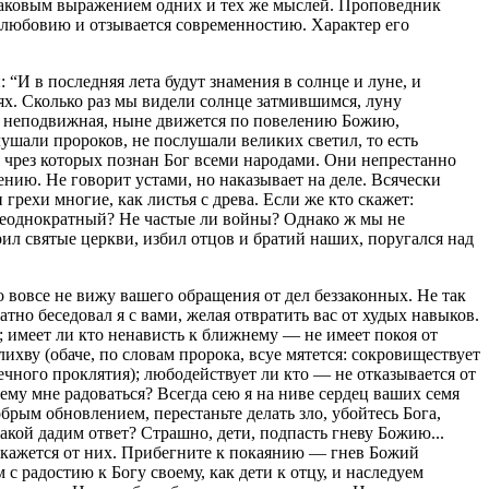
инаковым выражением одних и тех же мыслей. Проповедник
и любовию и отзывается современностию. Характер его
“И в последняя лета будут знамения в солнце и луне, и
дях. Сколько раз мы видели солнце затмившимся, луну
 и неподвижная, ныне движется по повелению Божию,
ушали пророков, не послушали великих светил, то есть
и чрез которых познан Бог всеми народами. Они непрестанно
ению. Не говорит устами, но наказывает на деле. Всячески
 грехи многие, как листья с древа. Если же кто скажет:
и неоднократный? Не частые ли войны? Однако ж мы не
л святые церкви, избил отцов и братий наших, поругался над
о вовсе не вижу вашего обращения от дел беззаконных. Не так
тно беседовал я с вами, желая отвратить вас от худых навыков.
ь; имеет ли кто ненависть к ближнему — не имеет покоя от
ихву (обаче, по словам пророка, всуе мятется: сокровиществует
 вечного проклятия); любодействует ли кто — не отказывается от
ему мне радоваться? Всегда сею я на ниве сердец ваших семя
брым обновлением, перестаньте делать зло, убойтесь Бога,
кой дадим ответ? Страшно, дети, подпасть гневу Божию...
откажется от них. Прибегните к покаянию — гнев Божий
 с радостию к Богу своему, как дети к отцу, и наследуем