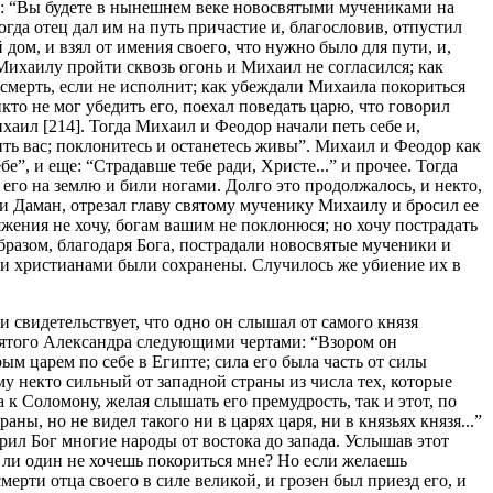
тец: “Вы будете в нынешнем веке новосвятыми мучениками на
гда отец дал им на путь причастие и, благословив, отпустил
 дом, и взял от имения своего, что нужно было для пути, и,
ихаилу пройти сквозь огонь и Михаил не согласился; как
 смерть, если не исполнит; как убеждали Михаила покориться
кто не мог убедить его, поехал поведать царю, что говорил
аил [214]. Тогда Михаил и Феодор начали петь себе и,
ить вас; поклонитесь и останетесь живы”. Михаил и Феодор как
”, и еще: “Страдавше тебе ради, Христе...” и прочее. Тогда
 его на землю и били ногами. Долго это продолжалось, и некто,
 Даман, отрезал главу святому мученику Михаилу и бросил ее
жения не хочу, богам вашим не поклонюся; но хочу пострадать
образом, благодаря Бога, пострадали новосвятые мученики и
ми христианами были сохранены. Случилось же убиение их в
 свидетельствует, что одно он слышал от самого князя
святого Александра следующими чертами: “Взором он
рым царем по себе в Египте; сила его была часть от силы
у некто сильный от западной страны из числа тех, которые
к Соломону, желая слышать его премудрость, так и этот, по
ы, но не видел такого ни в царях царя, ни в князьях князя...”
рил Бог многие народы от востока до запада. Услышав этот
ы ли один не хочешь покориться мне? Но если желаешь
ерти отца своего в силе великой, и грозен был приезд его, и