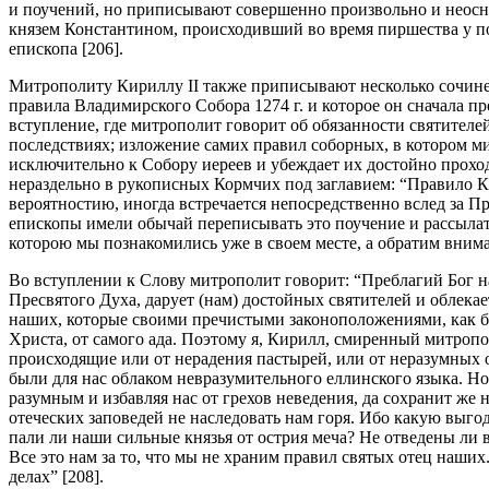
и поучений, но приписывают совершенно произвольно и неоснов
князем Константином, происходивший во время пиршества у по
епископа [206].
Митрополиту Кириллу II также приписывают несколько сочинени
правила Владимирского Собора 1274 г. и которое он сначала пр
вступление, где митрополит говорит об обязанности святител
последствиях; изложение самих правил соборных, в котором ми
исключительно к Собору иереев и убеждает их достойно прохо
нераздельно в рукописных Кормчих под заглавием: “Правило К
вероятностию, иногда встречается непосредственно вслед за Пр
епископы имели обычай переписывать это поучение и рассылать 
которою мы познакомились уже в своем месте, а обратим внима
Во вступлении к Слову митрополит говорит: “Преблагий Бог
Пресвятого Духа, дарует (нам) достойных святителей и облека
наших, которые своими пречистыми законоположениями, как 
Христа, от самого ада. Поэтому я, Кирилл, смиренный митропол
происходящие или от нерадения пастырей, или от неразумных 
были для нас облаком невразумительного еллинского языка. Но 
разумным и избавляя нас от грехов неведения, да сохранит же н
отеческих заповедей не наследовать нам горя. Ибо какую выго
пали ли наши сильные князья от острия меча? Не отведены ли
Все это нам за то, что мы не храним правил святых отец наш
делах” [208].