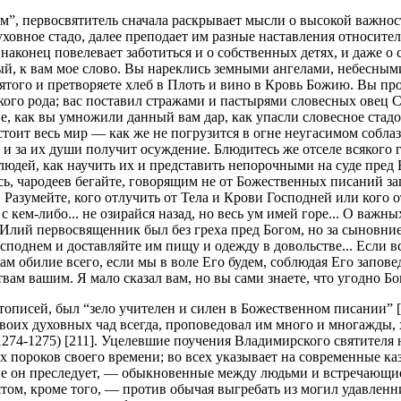
ом”, первосвятитель сначала раскрывает мысли о высокой важно
уховное стадо, далее преподает им разные наставления относител
аконец повелевает заботиться и о собственных детях, и даже о 
й, к вам мое слово. Вы нареклись земными ангелами, небесными
ятого и претворяете хлеб в Плоть и вино в Кровь Божию. Вы пр
кого рода; вас поставил стражами и пастырями словесных овец 
ие, как вы умножили данный вам дар, как упасли словесное ста
 стоит весь мир — как же не погрузится в огне неугасимом собл
и за их души получит осуждение. Блюдитесь же отселе всякого гр
юдей, как научить их и представить непорочными на суде пред Бо
сь, чародеев бегайте, говорящим не от Божественных писаний заг
.. Разумейте, кого отлучить от Тела и Крови Господней или кого
 с кем-либо... не озирайся назад, но весь ум имей горе... О важ
 Илий первосвященник был без греха пред Богом, но за сыновние
споднем и доставляйте им пищу и одежду в довольстве... Если вс
м обилие всего, если мы в воле Его будем, соблюдая Его запове
ам вашим. Я мало сказал вам, но вы сами знаете, что угодно Бог
описей, был “зело учителен и силен в Божественном писании” [2
 своих духовных чад всегда, проповедовал им много и многажды, х
(1274-1275) [211]. Уцелевшие поучения Владимирского святител
 пороков своего времени; во всех указывает на современные каз
 он преследует, — обыкновенные между людьми и встречающиеся
ятом, кроме того, — против обычая выгребать из могил удавленн