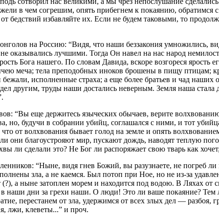
подь сотворил нас великими, а мы чрез непослушание сделались
 Ежели в чем согрешим, опять прибегнем к покаянию, обратимся с
 бедствий избавляйте их. Если не будем таковыми, то продолж
онголов на Россию: “Видя, что наши беззакония умножились, вид
м не оказывались лучшими. Тогда Он навел на нас народ немило
рость Бога нашего. По словам Давида, вскоре возгореся ярость е
чею меча; тела преподобных иноков брошены в пищу птицам; кро
 бежали, исполненные страха; а еще более братьев и чад наших 
 удел другим, труды наши достались неверным. Земля наша стал
.
вов: “Вы еще держитесь языческих обычаев, верите волхвованию
а, но, будучи в собрании убийц, соглашался с ними, и тот убийца
 что от волхвования бывает голод на земле и опять волхвование
ли они благоустрояют мир, пускают дождь, наводят теплую пого
лхвы ли сделали это? Не Бог ли распоряжает свою тварь как хочет
енников: “Ныне, видя гнев Божий, вы разузнаете, не погреб ли 
полнены зла, а не каемся. Был потоп при Ное, но не из-за удавл
 (?), а ныне затоплен морем и находится под водою. В Ляхах от
ь в наши дни за грехи наши. О люди! Это ли ваше покаяние? Тем
ие, перестанем от зла, удержимся от всех злых дел — разбоя, г
, лжи, клеветы...” и проч.