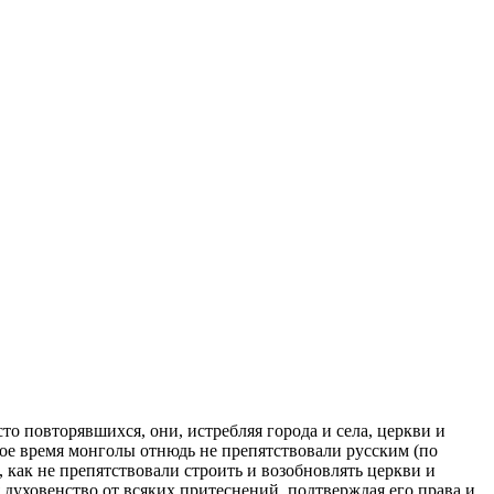
то повторявшихся, они, истребляя города и села, церкви и
ное время монголы отнюдь не препятствовали русским (по
 как не препятствовали строить и возобновлять церкви и
духовенство от всяких притеснений, подтверждая его права и