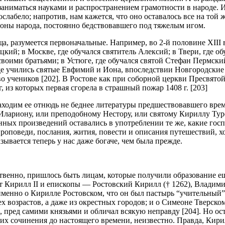
аниматься науками и распространением грамотности в народе. И
лабело; напротив, нам кажется, что оно оставалось все на той ж
ороны народа, постоянно бедствовавшего под тяжелым игом.
а, разумеется первоначальные. Например, во 2-й половине XIII в
ий; в Москве, где обучался святитель Алексий; в Твери, где об
воими братьями; в Устюге, где обучался святой Стефан Пермски
е учились святые Евфимий и Иона, впоследствии Новгородские 
во учеников [202]. В Ростове как при соборной церкви Пресвято
 из которых первая сгорела в страшный пожар 1408 г. [203]
ходим ее отнюдь не беднее литературы предшествовавшего време
 Илариону, или преподобному Нестору, или святому Кириллу Тур
ых произведений оставались в употреблении те же, какие госп
проповеди, послания, жития, повести и описания путешествий, х
зывается теперь у нас даже богаче, чем была прежде.
твенно, пришлось быть лицам, которые получили образование 
Кирилл II и епископы — Ростовский Кирилл († 1262), Владимирс
менно о Кирилле Ростовском, что он был пастырь “учительный” и
ех возрастов, а даже из окрестных городов; и о Симеоне Тверско
 пред самими князьями и обличал всякую неправду [204]. Но ост
 их сочинения до настоящего времени, неизвестно. Правда, Кир