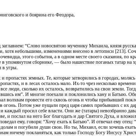
рниговского и боярина его Феодора,
заглавием: “Слово новосвятою мученику Михаила, князя русскаг
и, хотя небольшими, изменениями внесено в летописи [213]. Со
 очевидца, этого события, а в одном месте своего сказания, по 
ние в упомянутом сборнике, — было нашествие поганых татар на
 в угры.
и пропастях земных. Те, которые затворились в городах, молясь
ропастях, и в лесах осталось мало. Их-то чрез несколько времен
се люди, сколько их осталось, возвратились на свои земли. Тогд
ившись им”. И многие поехали и поклонились хану и Батыю. Обы
ывал волхвам провести его сквозь огонь и чтобы прибывший покло
 в огонь. Потом уже пущали пред царя самих прибывших с их да
, и каждый просил себе власти. Они же (татары) невозбранно дав
е, и послал на него Бог благодать и дар Святого Духа, и вложил 
поведал ему, говоря: “Хочу ехать к Батыю”. И отвечал ему отец
долам и погубили души свои. Но ты, Михаил, если хочешь ехать, 
анам ничему покланяться, как только Господу Богу Иисусу Христ