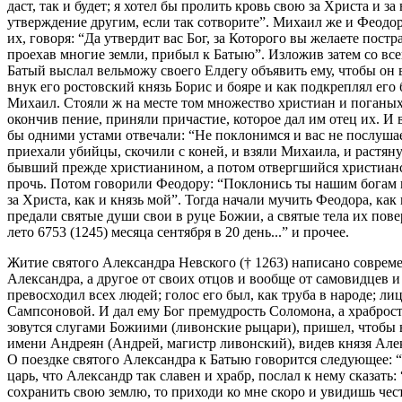
даст, так и будет; я хотел бы пролить кровь свою за Христа и
утверждение другим, если так сотворите”. Михаил же и Феодор 
их, говоря: “Да утвердит вас Бог, за Которого вы желаете пост
проехав многие земли, прибыл к Батыю”. Изложив затем со вс
Батый выслал вельможу своего Елдегу объявить ему, чтобы он 
внук его ростовский князь Борис и бояре и как подкреплял его
Михаил. Стояли ж на месте том множество христиан и поганых 
окончив пение, приняли причастие, которое дал им отец их. И
бы одними устами отвечали: “Не поклонимся и вас не послушаем
приехали убийцы, скочили с коней, и взяли Михаила, и растянул
бывший прежде христианином, а потом отвергшийся христианс
прочь. Потом говорили Феодору: “Поклонись ты нашим богам и
за Христа, как и князь мой”. Тогда начали мучить Феодора, ка
предали святые души свои в руце Божии, а святые тела их по
лето 6753 (1245) месяца сентября в 20 день...” и прочее.
Житие святого Александра Невского († 1263) написано современ
Александра, а другое от своих отцов и вообще от самовидцев
превосходил всех людей; голос его был, как труба в народе; ли
Сампсоновой. И дал ему Бог премудрость Соломона, а храброст
зовутся слугами Божиими (ливонские рыцари), пришел, чтобы в
имени Андреян (Андрей, магистр ливонский), видев князя Алекс
О поездке святого Александра к Батыю говорится следующее: “
царь, что Александр так славен и храбр, послал к нему сказат
сохранить свою землю, то приходи ко мне скоро и увидишь чест