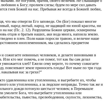
 малыми. Не погубим, братия, своего величия. Не слышащие о
 любовию к Богу; пролием слезы; будем по мере сил давать
ится гнев Божий на нас. Пребывая же всегда в Божией любви,
я, что мы отвергли Его заповеди. Он (Бог) показал многие
стивый, народ лютый, народ, не щадящий ни юной красоты, ни
го на нас (Пс. 2. 12). Разрушены Божии церкви, осквернены
вь отцов и братьев наших, аки вода многа, напоила землю.
отведено в плен. Поля наши поросли травою, и величие наше
а достоянием иноплеменников, мы сделались предметом
 и сожигаете невинных человеков, и делаете виновными в
. Или кто мог помочь, а не помог, тот как бы сам делал
м умножается хлеб? Ежели сему верите, то почему сожигаете
ду, повелевают земле приносить плоды! Вот ныне по три года
, наказывая нас за грехи?”
кто удавленника или утопленника, и выгребаете их, чтобы
енного или утопленника, а за людские неправды. Точно так же и
 сильного дождя потонуло шестьсот человек; в Перемышле
 ли умолите Бога, что выгребаете утопленника или
рабительства, пьянства, прелюбодеяния, скупости, лихоимства,