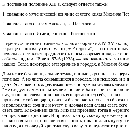
К последней половине XIII в. следует отнести также:
1. сказание о мученической кончине святого князя Михаила Че
2. житие святого князя Александра Невского и
3. житие святого Исаии, епископа Ростовского.
Первое сочинение помещено в одном сборнике XIV-XV вв. под 
вкратце на похвалу святыма отцем Андреем”, — и с некоторым
невольно заставляет предполагать в нем современника, если не
себя очевидцем. “В лето 6746 (1238), — так начинается сказа
наших. Тогда некоторые затворились в городах, а Михаил бежал
Другие же бежали в дальние земли, и иные укрылись в пещерах 
поганых. А из числа сокрывшихся в городах, и в пещерах, и в п
дань. Услышав о том, разбежавшиеся по чужим землям князья и в
“Не следует вам жить на земле хановой и Батыевой, не поклон
ему, то не повелевал приводить его прямо пред себя, а приказ
приносил с собою царю, волхвы брали часть и сначала бросали
и поклонялись солнцу, и кусту, и идолам ради славы света сего
света сего. Блаженный князь Михаил пребывал тогда в Чернигов
он прельщает христиан. И приехал к отцу своему духовному, и 
славою света сего, прошли сквозь огонь, поклонились кусту и и
идолам, а исповедуй христианскую веру, что недостоит христи