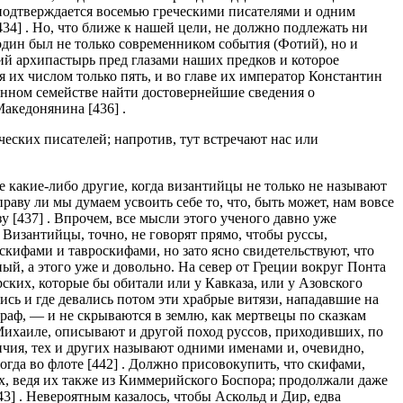
е подтверждается восемью греческими писателями и одним
434] . Но, что ближе к нашей цели, не должно подлежать ни
один был не только современником события (Фотий), но и
кий архипастырь пред глазами наших предков и которое
 их числом только пять, и во главе их император Константин
венном семействе найти достовернейшие сведения о
акедонянина [436] .
еских писателей; напротив, тут встречают нас или
е какие-либо другие, когда византийцы не только не называют
аву ли мы думаем усвоить себе то, что, быть может, нам вовсе
 [437] . Впрочем, все мысли этого ученого давно уже
 Византийцы, точно, не говорят прямо, чтобы руссы,
кифами и тавроскифами, но зато ясно свидетельствуют, что
й, а этого уже и довольно. На север от Греции вокруг Понта
ских, которые бы обитали или у Кавказа, или у Азовского
ись и где девались потом эти храбрые витязи, нападавшие на
раф, — и не скрываются в землю, как мертвецы по сказкам
 Михаиле, описывают и другой поход руссов, приходивших, по
ичия, тех и других называют одними именами и, очевидно,
огда во флоте [442] . Должно присовокупить, что скифами,
, ведя их также из Киммерийского Боспора; продолжали даже
3] . Невероятным казалось, чтобы Аскольд и Дир, едва