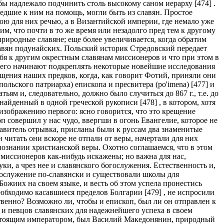
 бы надлежало подчинить столь высокому саном иерарху [474] .
едшие к ним на помощь, могли быть из славян. Простое
ою для них речью, а в Византийской империи, где немало уже
м, что почти в то же время или незадолго пред тем к другому
риродные славяне; еще более увеличивается, когда обратим
лавян подунайских. Польский историк Стредовский передает
ебя к другим окрестным славянам миссионеров и что при этом в
ь его начинают подкреплять некоторые новейшие исследования
ращения наших предков, когда, как говорит Фотий, приняли они
льского патриарха) епископа и пресвитера (po'imena) [477] и
ям и, следовательно, должно было случиться до 867 г., т.е. до
найденный в одной греческой рукописи [478] , в котором, хотя
изображению первого: ясно говорится, что это крещение
 совершил у нас чудо, ввергши в огонь Евангелие, которое не
ставитель отрывка, присланы были к руссам два знаменитые
 читать они вскоре не отпали от веры, начертали для них
 познании христианской веры. Охотно соглашаемся, что в этом
миссионеров как-нибудь искажены; но важна для нас,
ки, а чрез нее и славянского богослужения. Естественность и,
огослужение по-славянски и существовали школы для
Божиих на своем языке, и весть об этом успела пронестись
обходимо касавшиеся пределов Болгарии [479] , не испросили
ственно? Возможно ли, чтобы и епископ, был ли он отправлен к
в и певцов славянских для надежнейшего успеха в своем
настоящим императором, был Василий Македонянин, природный