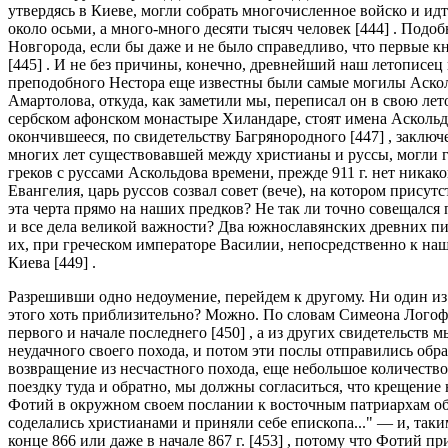
утвердясь в Киеве, могли собрать многочисленное войско и ид
около осьми, а много-много десяти тысяч человек [444] . Подо
Новгорода, если бы даже и не было справедливо, что первые к
[445] . И не без причины, конечно, древнейший наш летописец 
преподобного Нестора еще известны были самые могилы Асколь
Амартолова, откуда, как заметили мы, переписал он в свою лето
сербском афонском монастыре Хиландаре, стоят имена Аскольд
окончившееся, по свидетельству Багрянородного [447] , заклю
многих лет существовавшей между христианы и руссы, могли го
греков с руссами Аскольдова времени, прежде 911 г. нет никак
Евангелия, царь руссов созвал совет (вече), на котором прису
эта черта прямо на наших предков? Не так ли точно совещался
и все дела великой важности? Два южнославянских древних пи
их, при греческом императоре Василии, непосредственно к наш
Киева [449] .
Разрешивши одно недоумение, перейдем к другому. Ни один из 
этого хоть приблизительно? Можно. По словам Симеона Логофета
первого и начале последнего [450] , а из других свидетельств
неудачного своего похода, и потом эти послы отправились обр
возвращение из несчастного похода, еще небольшое количество
поездку туда и обратно, мы должны согласиться, что крещение н
Фотий в окружном своем послании к восточным патриархам об
соделались христианами и приняли себе епископа..." — и, таки
конце 866 или даже в начале 867 г. [453] , потому что Фотий