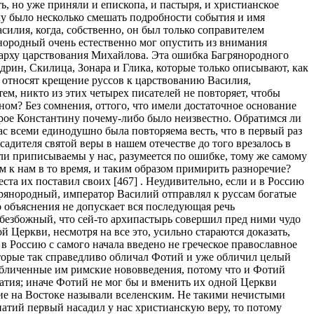
ь, но уже приняли и епископа, и пастыря, и христианское
му было несколько смешать подробности события и имя
илия, когда, собственно, он был только соправителем
янородный очень естественно мог опустить из внимания
иарху царствования Михайлова. Эта ошибка Багрянородного
рин, Скилица, Зонара и Глика, которые только описывают, как
 относят крещение руссов к царствованию Василия,
м, никто из этих четырех писателей не повторяет, чтобы
ином? Без сомнения, оттого, что имели достаточное основание
торое Константину почему-либо было неизвестно. Обратимся ли
с всеми единодушно была повторяема весть, что в первый раз
адителя святой веры в нашем отечестве до того врезалось в
ли приписываемы у нас, разумеется по ошибке, тому же самому
ом к нам в то время, и таким образом примирить разноречие?
та их поставил своих [467] . Неудивительно, если и в Россию
агрянородный, император Василий отправлял к руссам богатые
 объяснения не допускает вся последующая речь
 безбожный, что сей-то архипастырь совершил пред ними чудо
 Церкви, несмотря на все это, усильно стараются доказать,
в Россию с самого начала введено не греческое православное
оторые так справедливо обличал Фотий и уже обличил целый
обличенные им римские нововведения, потому что и Фотий
атия; иначе Фотий не мог бы и вменить их одной Церкви
огие на Востоке называли вселенским. Не такими нечистыми
атий первый насадил у нас христианскую веру, то потому