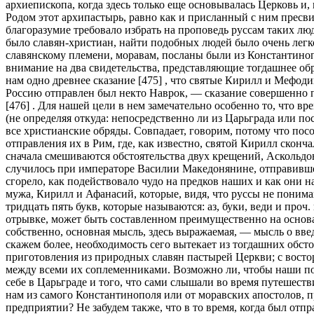
архиепископа, когда здесь только еще основывалась Церковь и,
Родом этот архипастырь, равно как и присланный с ним пресви
благоразумие требовало избрать на проповедь руссам таких лю
было славян-христиан, найти подобных людей было очень легко
славянскому племени, моравам, посланы были из Константинопо
внимание на два свидетельства, представляющие тогдашнее об
нам одно древнее сказание [475] , что святые Кирилл и Мефод
Россию отправлен был некто Наврок, — сказание совершенно п
[476] . Для нашей цели в нем замечательно особенно то, что в
(не определяя откуда: непосредственно ли из Царьграда или по
все христианские обряды. Совпадает, говорим, потому что посо
отправления их в Рим, где, как известно, святой Кирилл сконча
сначала смешиваются обстоятельства двух крещений, Аскольдов
случилось при императоре Василии Македонянине, отправившем
сгорело, как подействовало чудо на предков наших и как они 
мужа, Кирилл и Афанасий, которые, видя, что руссы не понимаю
тридцать пять букв, которые называются: аз, буки, веди и про
отрывке, может быть составленном преимущественно на основа
собственно, основная мысль, здесь выражаемая, — мысль о введ
скажем более, необходимость сего вытекает из тогдашних обст
приготовления из природных славян пастырей Церкви; с востор
между всеми их соплеменниками. Возможно ли, чтобы наши пос
себе в Царьграде и того, что сами слышали во время путешеств
нам из самого Константинополя или от моравских апостолов, п
предприятии? Не забудем также, что в то время, когда был о