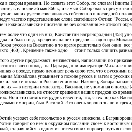
ся в скором времени. Но созвать этот Собор, по словам Никит
н, т. е. после 26 мая 866 г., и самый Собор был в присутствии 
щение наших руссов совершилось собственно в последней половин
ведут частию представленные слова святейшего Фотия: "Россы,
кие и южнославянские писатели не без основания же относят обр
 тем более что один из них, Константин Багрянородный [458] уп
 два ли было тогда крещения наших предков — одно при Михаиле
. Поход руссов на Византию в то время решительно был один, вс
кто [460] . Крещение также одно — стоит только сличить разные
с того другие продолжают: неизвестный, написавший по приказ
частного своего похода на Царьград при императоре Михаиле пр
иная о походе, прямо начинает речь свою тем, что с русскими 
ования Михайлова упоминает о походе руссов и затем о русских
ючил мир и послал в Россию епископа. Наконец, Зонара нападен
ние их — в истории императора Василия, не упоминая о походе [
ые южнославянские, не относят крещения наших предков ко врем
ю. Но и это понять нетрудно: известно, что, с тех пор как Вас
 делами империи, был Василий. Это очень хорошо знали и грек
х Фотий усвояет себе посольство к руссам епископа, а Багряно
 Фотий говорит об нем в окружном послании своем к восточным 
олай, старавшийся в одном из писем своих опровергнуть все слов