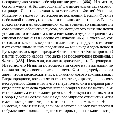
несправедливо усвоял себе обращение руссов [464] . И заметим
богослужение. А Багрянородный? Он писал жизнь деда своего, 
патриарха Игнатия поставить на место имени Фотия? Узнавши, 
Михаилу, и также то, что вскоре по воцарении Василия Фотий 
небольшой промежуток времени и приписать патриарху Василие
представится нам несомненною, когда возьмем во внимание сл
совершилось обращение руссов, заимствуют это сказание почт
упоминают о посланном к ним епископе, о чуде, совершенном е
епископ послан был в Россию от Игнатия [465] . Отчего же, со
не согласиться: они, вероятно, знали истину из другого исто
к отечественным нашим преданиям — мы найдем здесь новое по
Русь крестилась при патриархе Фотии и что от Фотия прислан б
памяти русского народа, что даже все последующие крещения,
Фотию [466] . Нельзя ли, однако ж, допустить, что Багрянород
Известно, что Игнатий по восшествии своем на патриарший пре
послал он тогда своего епископа вместо Фотиева, требуя посл
дары, чтобы расположить их к принятию нового архипастыря, 
Багрянородного, которая ясно гласит, что до приезда первосв
несгораемого Евангелия и что теперь только они в первый раз 
будто первые семена христианства насадил у нас не Фотий, а И
исповедание, а исповедание римское. Но откуда известно, что
Собор Церкви Восточной? Из одного мирного отношения Игнати
имел впоследствии мирные отношения к папе Николаю. Нет, в 
Римской, а сам Игнатий, если бы и захотел, не мог уже ввести
побуждениями должен водиться историк при изыскании историч