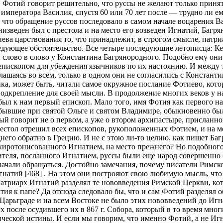
, Фотий говорит решительно, что руссы не желают только принят
императора Василия, спустя 60 или 70 лет после — трудно ли е
что обращение руссов последовало в самом начале воцарения Вас
низведен был с престола и на место его возведен Игнатий, Багр
ва царствования то, что принадлежит, в строгом смысле, патр
едующее обстоятельство. Все четыре последующие летописца: Кед
и слово в слово у Константина Багрянородного. Подобно ему они
пископом для убеждения язычников по их настоянию. И между те
глашаясь во всем, только в одном они не согласились с Констант
чника, может быть, читали самое окружное послание Фотиево, ко
дкрепление для своей мысли. В продолжение многих веков у на
ыл к нам первый епископ. Мало того, имя Фотия как первого нас
 бывшие при святой Ольге и святом Владимире, обыкновенно бы
ный говорит не о первом, а уже о втором архипастыре, присланн
стол отрешил всех епископов, рукоположенных Фотием, и на мес
еднего обратно в Грецию. И не с этою ли-то целию, как пишет Б
хиротонисованного Игнатием, на место прежнего? Но подобного
ятителя, посланного Игнатием, руссы были еще народ совершенно
начали обращаться. Достойно замечания, почему писатели Римской
гнатий [468] . На этом они построяют свою любимую мысль, что 
 патриарх Игнатий разделял те нововведения Римской Церкви, к
я к папе? Да отсюда следовало бы, что и сам Фотий разделял 
Царьграде и на всем Востоке не было этих нововведений до Игн
 их после осудившего их в 867 г. Собора, который в то время мн
еской истины. И если мы говорим, что именно Фотий, а не Игн