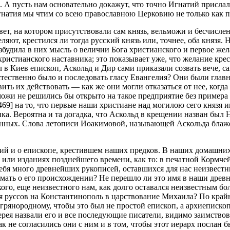
. А пусть нам основательно докажут, что точно Игнатий прислал
гнатия мы чтим со всею православною Церковию не только как па
ет, на котором присутствовали сам князь, вельможи и бесчисле
ляют, крестился ли тогда русский князь или, точнее, оба князя.
збудила в них мысль о величии Бога христианского и первое жел
ристианского наставника; это показывает уже, что желание крес
в Киев епископ, Аскольд и Дир сами приказали созвать вече, са
стественно было и последовать гласу Евангелия? Они были глав
ить их действовать — как же они могли отказаться от нее, когда 
можи не решились бы открыто на такое предприятие без примера 
69] на то, что первые наши христиане над могилою сего князя и
а. Вероятна и та догадка, что Аскольд в крещении назван был Н
именных. Слова летописи Иоакимовой, называющей Аскольда блаж
ий и о епископе, крестившем наших предков. В наших домашних
х или изданиях позднейшего времени, как то: в печатной Кормче
себя много древнейших рукописей, оставшихся для нас неизвестн
думать о его происхождении? Не перешло ли это имя в наши древ
кого, еще неизвестного нам, как долго оставался неизвестным б
 руссов на Константинополь в царствование Михаила? По крайн
грянородному, чтобы это был не простой епископ, а архиеписко
рея назвали его и все последующие писатели, видимо заимствов
ак не согласились они с ним и в том, чтобы этот иерарх послан б