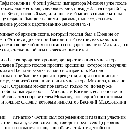
ы Пафлагонянина, Фотий убедил императора Михаила уже после
обоих императоров, следовательно, прежде 23 сентября 867 г.,
е 866 г., после 26 мая, или после избрания в соимператоры
 еще недавно бывшие нашими врагами, ныне соделались
ащение руссов к царствованию Василия [457] .
оминает об архиепископе, который послан был в Киев не от
 и Фотии, а другое при Василии и Игнатии, как казалось
е упоминающие об нем относят его к царствованию Михаила, а о
 свидетельства об нем греческих писателей.
анию Багрянородного хронику до царствования императора
ислали в Грецию послов просить крещения, которое и получили,
послами Василий заключил мир и отправил в Россию
 послах, прибывших просить крещения, а при описании дел
ие руссов изобразил в истории императора Михаила, вовсе не
462] . Странным может показаться только то, почему же
ени обоих императоров — Михаила и Василия, если оно точно
илий сделался соправителем Михаилу, последний носил только
и, и южные славяне, которым император Василий Македонянин
родный — Игнатию? Фотий был современник и главный участник
патриархам и, следовательно, говорит пред всею Церковию —
а этого послания, отнюдь не обличает Фотия, чтобы он