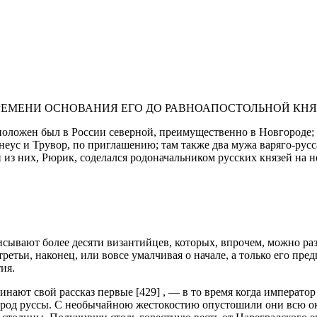
РЕМЕНИ ОСНОВАНИЯ ЕГО ДО РАВНОАПОСТОЛЬНОЙ КНЯ
положен был в России северной, преимущественно в Новгороде; 
неус и Трувор, по приглашению; там также два мужа варяго-рус
 из них, Рюрик, соделался родоначальником русских князей на н
сывают более десяти византийцев, которых, впрочем, можно разд
етьи, наконец, или вовсе умалчивая о начале, а только его пре
ия.
инают свой рассказ первые [429] , — в то время когда императо
арод руссы. С необычайною жестокостию опустошили они всю ок