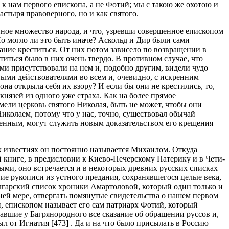
 к нам первого епископа, а не Фотий; мы с такою же охотою и
стыря правоверного, но и как святого.
нное множество народа, и что, узревши совершенное епископом
 Но могло ли это быть иначе? Аскольд и Дир были сами
ание креститься. От них потом зависело по возвращении в
титься было в них очень твердо. В противном случае, что
ми присутствовали на нем и, подобно другим, видели чудо
ными действователями во всем и, очевидно, с искренним
она открыла себя их взору? И если бы они не крестились, то,
князей из одного уже страха. Как на более прямое
мели церковь святого Николая, быть не может, чтобы они
иколаем, потому что у нас, точно, существовал обычай
енным, могут служить новым доказательством его крещения
 известиях он постоянно называется Михаилом. Откуда
й книге, в предисловии к Киево-Печерскому Патерику и в Чети-
ыми, оно встречается и в некоторых древних русских списках
ние рукописи из устного предания, сохранявшегося целые века,
олгарский список хроники Амартоловой, который один только и
ей мере, отвергать помянутые свидетельства о нашем первом
п, епископом называет его сам патриарх Фотий, который
авшие у Багрянородного все сказание об обращении руссов и,
ыл от Игнатия [473] . Да и на что было присылать в Россию