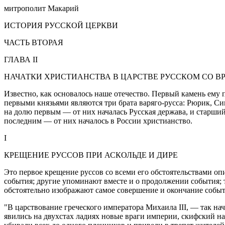
митрополит Макарий
ИСТОРИЯ РУССКОЙ ЦЕРКВИ
ЧАСТЬ ВТОРАЯ
ГЛАВА II
НАЧАТКИ ХРИСТИАНСТВА В ЦАРСТВЕ РУССКОМ СО В
Известно, как основалось наше отечество. Первый камень ему 
первыми князьями являются три брата варяго-русса: Рюрик, Си
на долю первым — от них началась Русская держава, и старший
последним — от них началось в России христианство.
I
КРЕЩЕНИЕ РУССОВ ПРИ АСКОЛЬДЕ И ДИРЕ
Это первое крещение руссов со всеми его обстоятельствами опи
события; другие упоминают вместе и о продолжении события; тр
обстоятельно изображают самое совершение и окончание событ
"В царствование греческого императора Михаила III, — так нач
явились на двухстах ладиях новые враги империи, скифский н