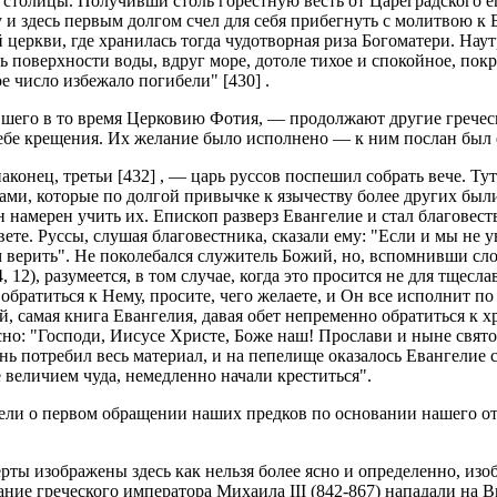
й столицы. Получивши столь горестную весть от Цареградского 
у и здесь первым долгом счел для себя прибегнуть с молитвою 
церкви, где хранилась тогда чудотворная риза Богоматери. Нау
ась поверхности воды, вдруг море, дотоле тихое и спокойное, п
е число избежало погибели" [430] .
его в то время Церковию Фотия, — продолжают другие гречески
ебе крещения. Их желание было исполнено — к ним послан был 
аконец, третьи [432] , — царь руссов поспешил собрать вече. Ту
ами, которые по долгой привычке к язычеству более других был
 намерен учить их. Епископ разверз Евангелие и стал благовест
те. Руссы, слушая благовестника, сказали ему: "Если и мы не у
м верить". Не поколебался служитель Божий, но, вспомнивши сл
4, 12), разумеется, в том случае, когда это просится не для тщес
обратиться к Нему, просите, чего желаете, и Он все исполнит п
, самая книга Евангелия, давая обет непременно обратиться к х
ласно: "Господи, Иисусе Христе, Боже наш! Прослави и ныне свят
нь потребил весь материал, и на пепелище оказалось Евангелие
 величием чуда, немедленно начали креститься".
атели о первом обращении наших предков по основании нашего о
рты изображены здесь как нельзя более ясно и определенно, изо
ание греческого императора Михаила III (842-867) нападали на В