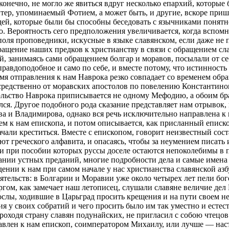
 конечно, не могло же явиться вдруг несколько епархий, которые
тер, упоминаемый Фотием, а может быть, и другие, вскоре приш
дей, которые были бы способны беседовать с язычниками понятн
. Вероятность сего предположения увеличивается, когда вспомни
ля проповедники, искусные в языке славянском, если даже не п
ращение наших предков к христианству в связи с обращением с
ий, занимаясь сами обращением болгар и моравов, посылали от с
равдоподобное и само по себе, и вместе потому, что истинност
ремя отправления к нам Наврока резко совпадает со временем об
средственно от моравских апостолов по повелению Константинопо
льство Наврока приписывается не одному Мефодию, а обоим брать
лся. Другое подобного рода сказание представляет нам отрывок, 
а и Владимирова, однако вся речь исключительно направлена к 
 к нам епископа, и потом описывается, как присланный епископ
начали креститься. Вместе с епископом, говорит неизвестный со
т греческого алфавита, и опасаясь, чтобы за неумением писать и
ч. и при пособии которых руссы доселе остаются непоколебимы в
нии устных преданий, многие подробности дела и самые имена 
ении к нам при самом начале у нас христианства славянской азбу
оятельств: в Болгарии и Моравии уже около четырех лет пели б
гом, как замечает наш летописец, слушали славяне величие дел 
лы, ходившие в Царьград просить крещения и на пути своем не
ия у своих собратий и чего просить было им так уместно и есте
роходя страну славян подунайских, не пригласил с собою чтецо
тправлен к нам епископ, соимператором Михаилу, или лучше — 