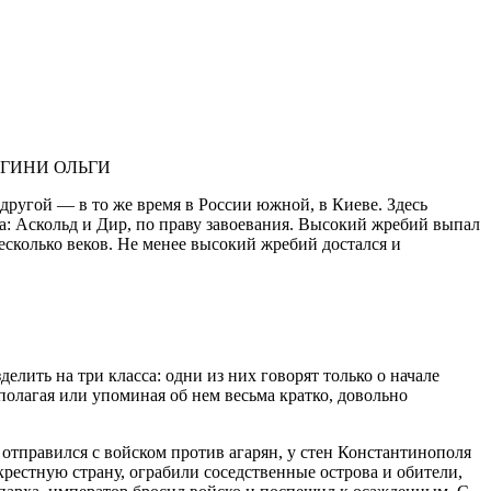
ГИНИ ОЛЬГИ
другой — в то же время в России южной, в Киеве. Здесь
са: Аскольд и Дир, по праву завоевания. Высокий жребий выпал
есколько веков. Не менее высокий жребий достался и
елить на три класса: одни из них говорят только о начале
дполагая или упоминая об нем весьма кратко, довольно
р отправился с войском против агарян, у стен Константинополя
рестную страну, ограбили соседственные острова и обители,