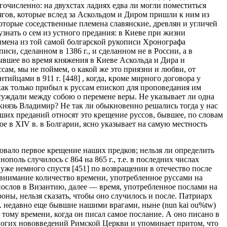
очисленно: на двухстах ладиях едва ли могли поместиться
рягов, которые вслед за Аскольдом и Диром пришли к ним из
которые соседственные племена славянские, древлян и угличей
знать о сем из устного предания: в Киеве при жизни
имена из той самой болгарской рукописи Хронографа
иси, сделанном в 1386 г., и сделанном не в России, а в
ывшее во время княжения в Киеве Аскольда и Дира и
сам, мы не поймем, о какой же это приязни и любви, от
йцами в 911 г. [448] , когда, кроме мирного договора у
 как только прибыл к руссам епископ для проповедания им
ассуждали между собою о перемене веры. Не указывает ли одна
 князь Владимир? Не так ли обыкновенно решались тогда у нас
ших преданий относят это крещение руссов, бывшее, по словам
е в XIV в. в Болгарии, ясно указывает на самую местность
довало первое крещение наших предков; нельзя ли определить
оль случилось с 864 на 865 г., т.е. в последних числах
 уже немного спустя [451] по возвращении в отечество после
о внимание количество времени, употребленное руссами на
послов в Византию, далее — время, употребленное послами на
роны, нельзя сказать, чтобы оно случилось и после. Патриарх
. недавно еще бывшие нашими врагами, ныне (nun kai ou%tw)
 тому времени, когда он писал самое послание. А оно писано в
 многих нововведений Римской Церкви и упоминает притом, что