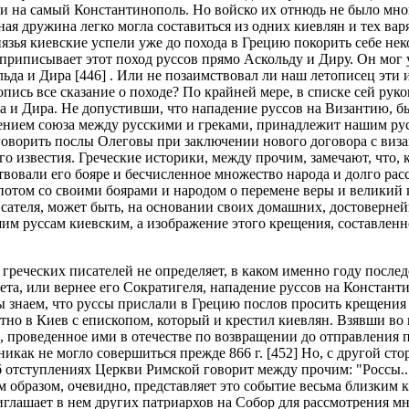
ти на самый Константинополь. Но войско их отнюдь не было мног
бная дружина легко могла составиться из одних киевлян и тех ва
нязья киевские успели уже до похода в Грецию покорить себе не
приписывает этот поход руссов прямо Аскольду и Диру. Он мог у
да и Дира [446] . Или не позаимствовал ли наш летописец эти 
пись все сказание о походе? По крайней мере, в списке сей рукоп
а и Дира. Не допустивши, что нападение руссов на Византию, б
чением союза между русскими и греками, принадлежит нашим рус
ворить послы Олеговы при заключении нового договора с византи
ого известия. Греческие историки, между прочим, замечают, что,
тствовали его бояре и бесчисленное множество народа и долго р
 потом со своими боярами и народом о перемене веры и великий
сателя, может быть, на основании своих домашних, достоверней
им руссам киевским, а изображение этого крещения, составленно
греческих писателей не определяет, в каком именно году после
, или вернее его Сократигеля, нападение руссов на Константиноп
 мы знаем, что руссы прислали в Грецию послов просить крещения
атно в Киев с епископом, который и крестил киевлян. Взявши в
, проведенное ими в отечестве по возвращении до отправления 
икак не могло совершиться прежде 866 г. [452] Но, с другой сто
 отступлениях Церкви Римской говорит между прочим: "Россы..
м образом, очевидно, представляет это событие весьма близким к
 приглашает в нем других патриархов на Собор для рассмотрения