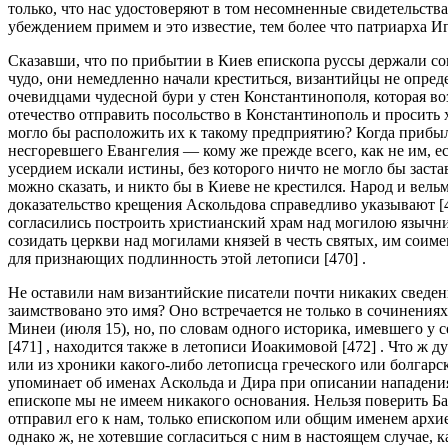
только, что нас удостоверяют в том несомненные свидетельства
убеждением примем и это известие, тем более что патриарха И
Сказавши, что по прибытии в Киев епископа руссы держали сов
чудо, они немедленно начали креститься, византийцы не опреде
очевидцами чудесной бури у стен Константинополя, которая во
отечество отправить посольство в Константинополь и просить х
могло бы расположить их к такому предприятию? Когда прибыл 
несгоревшего Евангелия — кому же прежде всего, как не им, е
усердием искали истины, без которого ничто не могло бы застав
можно сказать, и никто бы в Киеве не крестился. Народ и вель
доказательство крещения Аскольдова справедливо указывают [4
согласились построить христианский храм над могилою язычник
созидать церкви над могилами князей в честь святых, им со
для признающих подлинность этой летописи [470] .
Не оставили нам византийские писатели почти никаких сведен
заимствовано это имя? Оно встречается не только в сочинения
Минеи (июля 15), но, по словам одного историка, имевшего у 
[471] , находится также в летописи Иоакимовой [472] . Что ж 
или из хроники какого-либо летописца греческого или болгарс
упоминает об именах Аскольда и Дира при описании нападения
епископе мы не имеем никакого основания. Нельзя поверить Ба
отправил его к нам, только епископом или общим именем архие
однако ж, не хотевшие согласиться с ним в настоящем случае, к