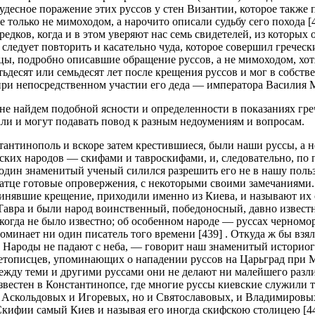
чудесное поражение этих руссов у стен Византии, которое такж
 только не мимоходом, а нарочито описали судьбу сего похода [
ков, когда и в этом уверяют нас семь свидетелей, из которых 
, следует повторить и касательно чуда, которое совершил гречес
ы, подробно описавшие обращение руссов, а не мимоходом, хотя
тьдесят или семьдесят лет после крещения руссов и мог в собст
при непосредственном участии его деда — императора Василия М
не найдем подобной ясности и определенности в показаниях греч
али и могут подавать повод к разным недоумениям и вопросам.
тантинополь и вскоре затем крестившиеся, были наши руссы, а н
их народов — скифами и тавроскифами, и, следовательно, по пр
 один знаменитый ученый силился разрешить его не в нашу пользу
кратце готовые опровержения, с некоторыми своими замечаниями.
нявшие крещение, приходили именно из Киева, и называют их с
авра и были народ воинственный, победоносный, давно известны
когда не было известно; об особенном народе — руссах черномор
оминает ни один писатель того времени [439] . Откуда ж бы взял
? Народы не падают с неба, — говорит наш знаменитый историог
х летописцев, упоминающих о нападении руссов на Царьград при
 Между теми и другими руссами они не делают ни малейшего разл
известен в Константинопсе, где многие руссы киевские служили т
 Аскольдовых и Игоревых, но и Святославовых, и Владимировых
 Скифии самый Киев и называя его иногда скифскою столицею [44