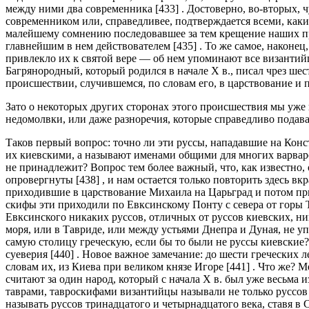
между ними два современника [433] . Достоверно, во-вторых, 
современником или, справедливее, подтверждается всеми, какие
малейшему сомнению последовавшее за тем крещение наших пред
главнейшим в нем действователем [435] . То же самое, наконец
привлекло их к святой вере — об нем упоминают все византийц
Багрянородный, который родился в начале Х в., писал чрез шес
происшествии, случившемся, по словам его, в царствование и 
Зато о некоторых других сторонах этого происшествия мы уже 
недомолвки, или даже разноречия, которые справедливо подав
Таков первый вопрос: точно ли эти руссы, нападавшие на Конс
их киевскими, а называют именами общими для многих варварск
не принадлежит? Вопрос тем более важный, что, как известно,
опровергнуты [438] , и нам остается только повторить здесь в
приходившие в царствование Михаила на Царьград и потом при
скифы эти приходили по Евксинскому Понту с севера от горы Т
Евксинского никаких руссов, отличных от руссов киевских, ни
моря, или в Тавриде, или между устьями Днепра и Дуная, не уп
самую столицу греческую, если бы то были не руссы киевские
суеверия [440] . Новое важное замечание: до шести гречески
словам их, из Киева при великом князе Игоре [441] . Что же?
считают за один народ, который с начала Х в. был уже весьма 
таврами, тавроскифами византийцы называли не только руссов
называть руссов тринадцатого и четырнадцатого века, ставя в