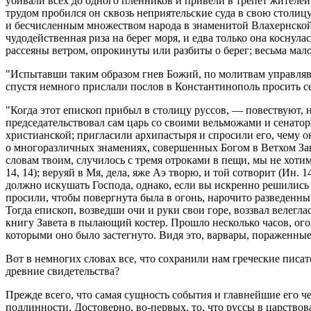
убивали всех до одного пленников и привели в трепет жителе
трудом пробился он сквозь неприятельские суда в свою столиц
и бесчисленным множеством народа в знаменитой Влахернской 
чудодейственная риза на берег моря, и едва только она коснул
рассеяны ветром, опрокинуты или разбиты о берег; весьма мало
"Испытавши таким образом гнев Божий, по молитвам управлявш
спустя немного прислали послов в Константинополь просить с
"Когда этот епископ прибыл в столицу руссов, — повествуют, н
председательствовал сам царь со своими вельможами и сенатор
христианской; пригласили архипастыря и спросили его, чему он
о многоразличных знамениях, совершенных Богом в Ветхом Заве
словам твоим, случилось с тремя отроками в пещи, мы не хоти
14, 14); веруяй в Мя, дела, яже Аэ творю, и той сотворит (Ин. 1
должно искушать Господа, однако, если вы искренно решились 
просили, чтобы повергнута была в огонь, нарочито разведенный
Тогда епископ, возведши очи и руки свои горе, воззвал велег
книгу Завета в пылающий костер. Прошло несколько часов, ого
которыми оно было застегнуто. Видя это, варвары, пораженные
Вот в немногих словах все, что сохранили нам греческие пис
древние свидетельства?
Прежде всего, что самая сущность события и главнейшие его че
подлинности. Достоверно, во-первых, то, что руссы в царствов