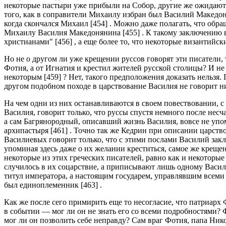
некоторые пастыри уже прибыли на Собор, другие же ожидают
того, как в соправители Михаилу избран был Василий Македоняни
когда скончался Михаил [454] . Можно даже полагать, что обра
Михаилу Василия Македонянина [455] . К такому заключению 
христианами" [456] , а еще более то, что некоторые византийс
Но не о другом ли уже крещении руссов говорят эти писатели,
Фотия, а от Игнатия и крестил жителей русской столицы? И не
некоторым [459] ? Нет, такого предположения доказать нельзя
другом подобном походе в царствование Василия не говорит ни
На чем одни из них останавливаются в своем повествовании, 
Василия, говорит только, что руссы спустя немного после нес
а сам Багрянородный, описавший жизнь Василия, вовсе не упом
архипастыря [461] . Точно так же Кедрин при описании царств
Василиевых говорит только, что с этими послами Василий закл
упоминая здесь даже о их желании креститься, самое же креще
некоторые из этих греческих писателей, равно как и некотор
случилось в их соцарствие, а приписывают лишь одному Васили
титул императора, а настоящим государем, управлявшим всеми
был единоплеменник [463] .
Как же после сего примирить еще то несогласие, что патриар
в событии — мог ли он не знать его со всеми подробностями?
мог ли он позволить себе неправду? Сам враг Фотия, папа Ник