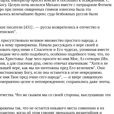
епарха, император бросил войско и поспешил к осажденным. С
к Богу. Целую ночь молился Михаил вместе с патриархом Фотием
тро при пении священных гимнов изнесена была эта
окрылось величайшею бурею; суда безбожных руссов были
е писатели [431] , — руссы возвратились в отечество и
епископ".
т присутствовало великое множество простого народа, а
и к нему привержены. Начали рассуждать о вере своей и
вовать пред ними о Спасителе и Его чудесах, упоминая вместе
видим чего-либо подобного, особенно подобного тому, что, по
ова Христовы: Аще чесо просите во имя Мое, Аз сотворю (Ин.
лавия, а для спасения душ, смело отвечал язычникам: "Хотя и не
о вашей вере, как мы ни ничтожны пред Его величием". Они
ристианскому Богу, если она останется в огне невредимою.
ое имя Твое пред очию сего народа", — и вверг священную
 совершенно целое и неповрежденное; сохранились даже ленты,
течества. Что же скажем мы со своей стороны, выслушавши эти
бражены так, что не остается никакого места сомнению в их
изантию, когда об этом говорят двенадцать византийцев и